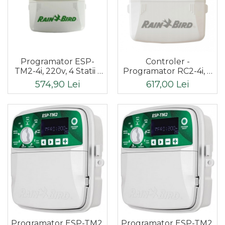
Programator ESP-
Controler -
TM2-4i, 220v, 4 Statii -
Programator RC2-4i, 4
Interior
zone interior Rain Bird,
574,90 Lei
617,00 Lei
WI-FI INCLUS
Programator ESP-TM2,
Programator ESP-TM2,