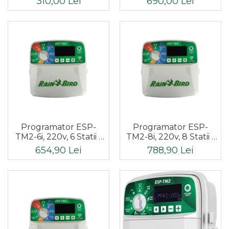
310,00 Lei
690,00 Lei
Programator ESP-
Programator ESP-
TM2-6i, 220v, 6 Statii -
TM2-8i, 220v, 8 Statii -
Interior
Interior
654,90 Lei
788,90 Lei