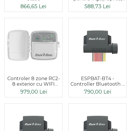
WiFi, Sensibil la
588,73 Lei
866,65 Lei
Condițiile Meteo, Acces
de la Distanță,
Compatibil cu Alexa
Controler 8 zone RC2-
ESPBAT-BT4 -
8 exterior cu WIFI
Controller Bluetooth 4
inclus - functionare
statii
979,00 Lei
790,00 Lei
220 V