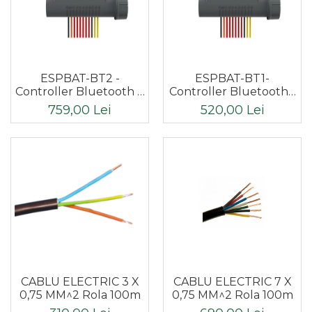
ESPBAT-BT2 -
ESPBAT-BT1-
Controller Bluetooth 2
Controller Bluetooth 1
statii
statie
759,00 Lei
520,00 Lei
CABLU ELECTRIC 3 X
CABLU ELECTRIC 7 X
0,75 MM^2 Rola 100m
0,75 MM^2 Rola 100m