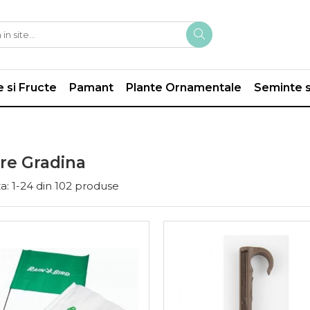
 si Fructe
Pamant
Plante Ornamentale
Seminte s
are Gradina
a:
1-
24
din
102
produse