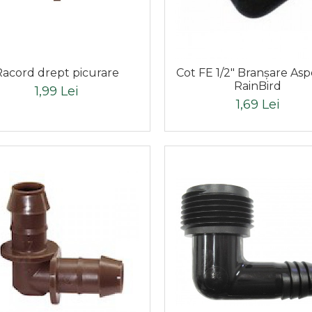
Racord drept picurare
Cot FE 1/2" Branşare Asp
RainBird
1,99 Lei
1,69 Lei