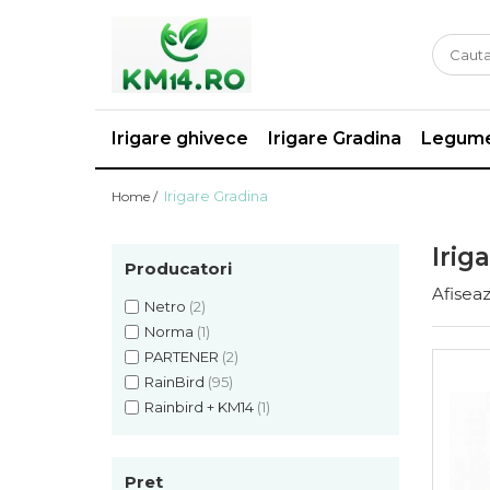
Irigare ghivece
Irigare Gradina
Legume
Irigare Gradina
Home /
Irig
Producatori
Afiseaz
Netro
(2)
Norma
(1)
PARTENER
(2)
RainBird
(95)
Rainbird + KM14
(1)
Pret