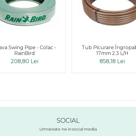
ava Swing Pipe - Colac -
Tub Picurare Îngropab
RainBird
17mm 2.3 L/H
208,80 Lei
858,18 Lei
SOCIAL
Urmareste-ne in social media