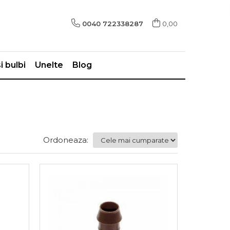
0040 722338287
0,00
i bulbi
Unelte
Blog
Ordoneaza: