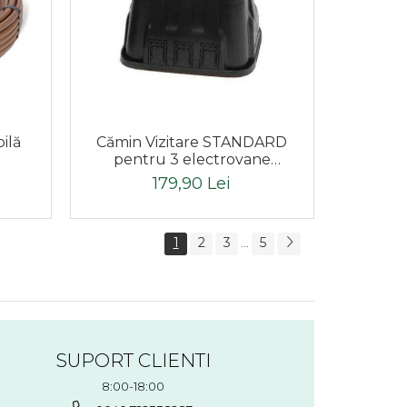
ilă
Cămin Vizitare STANDARD
pentru 3 electrovane
VBA02674
179,90 Lei
1
2
3
5
...
SUPORT CLIENTI
8:00-18:00