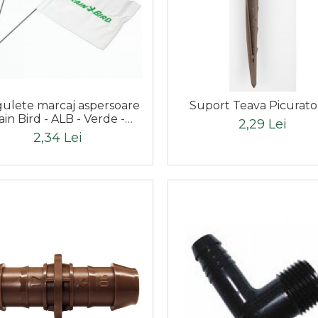
ulete marcaj aspersoare
Suport Teava Picurato
ain Bird - ALB - Verde -
2,29 Lei
RainBird
2,34 Lei