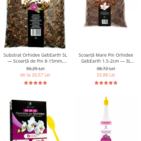
Scoarță Mare Pin Orhidee
Substrat Orhidee GebEarth 5L
GebEarth 1,5-2cm — 3L
— Scoarță de Pin 8-15mm,
Natural
100% Natural
38,72 Lei
30,25 Lei
33,88 Lei
de la 20,57 Lei