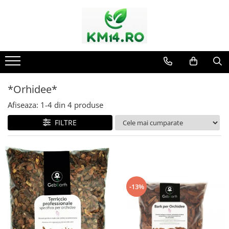
*Orhidee*
Afiseaza:
1-
4
din
4
produse
FILTRE
-13%