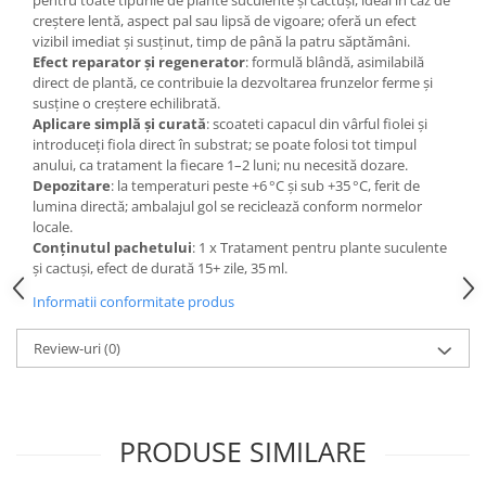
pentru toate tipurile de plante suculente și cactuși, ideal în caz de
creștere lentă, aspect pal sau lipsă de vigoare; oferă un efect
vizibil imediat și susținut, timp de până la patru săptămâni.
Efect reparator și regenerator
: formulă blândă, asimilabilă
direct de plantă, ce contribuie la dezvoltarea frunzelor ferme și
susține o creștere echilibrată.
Aplicare simplă și curată
: scoateti capacul din vârful fiolei și
introduceți fiola direct în substrat; se poate folosi tot timpul
anului, ca tratament la fiecare 1–2 luni; nu necesită dozare.
Depozitare
: la temperaturi peste +6 °C și sub +35 °C, ferit de
lumina directă; ambalajul gol se reciclează conform normelor
locale.
Conținutul pachetului
: 1 x Tratament pentru plante suculente
și cactuși, efect de durată 15+ zile, 35 ml.
Informatii conformitate produs
Review-uri
(0)
PRODUSE SIMILARE