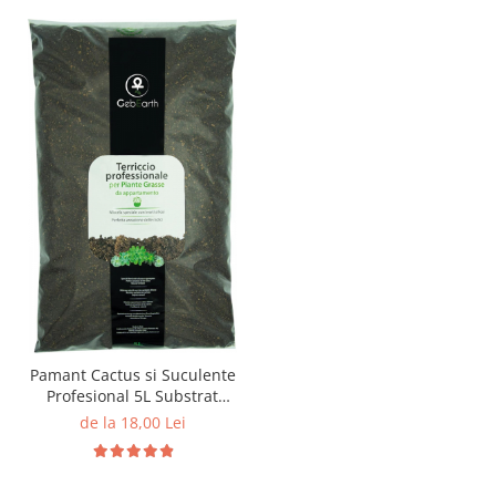
Pamant Cactus si Suculente
Profesional 5L Substrat
Ideal pentru Cactaceae si
de la 18,00 Lei
Alte Suculente de Interior