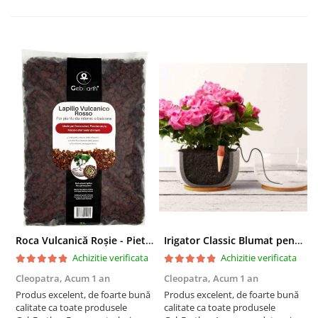
Roca Vulcanică Roșie - Pietriș pentru Drenaj, Aerare si Decorativ
Irigator Classic Blumat pentru plante in ghiveci, debit 75ml pana la 125 ml/24 h
Achizitie verificata
Achizitie verificata
Cleopatra,
Acum 1 an
Cleopatra,
Acum 1 an
C
Produs excelent, de foarte bună
Produs excelent, de foarte bună
P
calitate ca toate produsele
calitate ca toate produsele
c