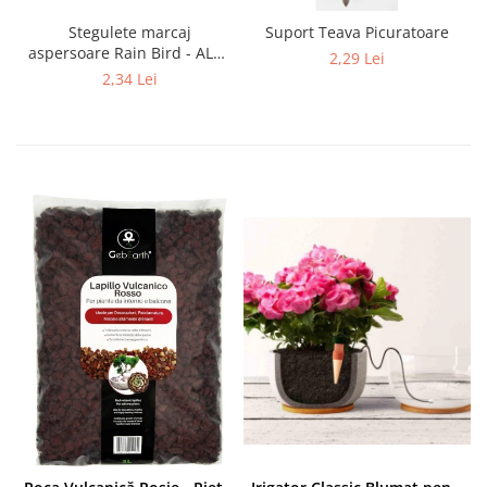
Stegulete marcaj
Suport Teava Picuratoare
aspersoare Rain Bird - ALB -
2,29 Lei
Verde - RainBird
2,34 Lei