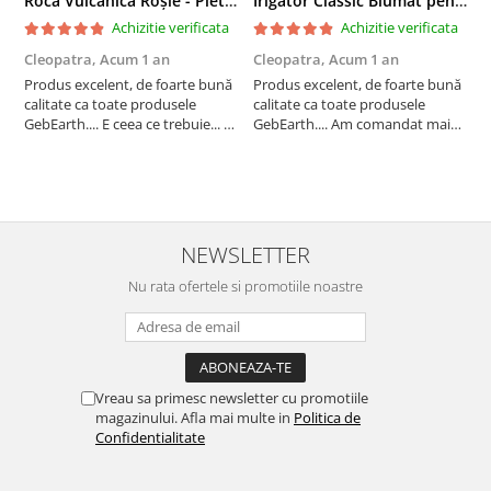
Roca Vulcanică Roșie - Pietriș pentru Drenaj, Aerare si Decorativ
Irigator Classic Blumat pentru plante in ghiveci, debit 75ml pana la 125 ml/24 h
Achizitie verificata
Achizitie verificata
Cleopatra,
Acum 1 an
Cleopatra,
Acum 1 an
C
Produs excelent, de foarte bună
Produs excelent, de foarte bună
P
calitate ca toate produsele
calitate ca toate produsele
c
GebEarth.... E ceea ce trebuie... În
GebEarth.... Am comandat mai
G
combinația / mixul potrivit de
multe produse și am primit și
m
substrat își va face treaba cum
cadou bomboane și "șoricei"
c
nu se poate mai bine... Am
(cable ties) foarte utili pentru
(
comandat mai multe produse și
legat plăntuțe de araci. ;-)
l
am primit și cadou bomboan...
NEWSLETTER
Nu rata ofertele si promotiile noastre
Vreau sa primesc newsletter cu promotiile
magazinului. Afla mai multe in
Politica de
Confidentialitate