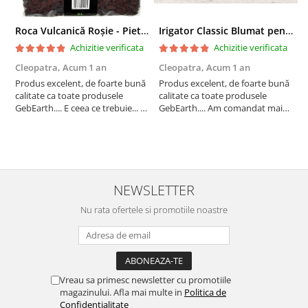
Roca Vulcanică Roșie - Pietriș pentru Drenaj, Aerare si Decorativ
Irigator Classic Blumat pentru plante in ghiveci, debit 75ml pana la 125 ml/24 h
Achizitie verificata
Achizitie verificata
Cleopatra,
Acum 1 an
Cleopatra,
Acum 1 an
C
Produs excelent, de foarte bună
Produs excelent, de foarte bună
P
calitate ca toate produsele
calitate ca toate produsele
c
GebEarth.... E ceea ce trebuie... În
GebEarth.... Am comandat mai
G
combinația / mixul potrivit de
multe produse și am primit și
m
substrat își va face treaba cum
cadou bomboane și "șoricei"
c
nu se poate mai bine... Am
(cable ties) foarte utili pentru
(
comandat mai multe produse și
legat plăntuțe de araci. ;-)
l
am primit și cadou bomboan...
NEWSLETTER
Nu rata ofertele si promotiile noastre
Vreau sa primesc newsletter cu promotiile
magazinului. Afla mai multe in
Politica de
Confidentialitate