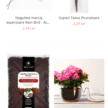
Stegulete marcaj
Suport Teava Picuratoare
aspersoare Rain Bird - ALB -
2,29 Lei
Verde - RainBird
2,34 Lei