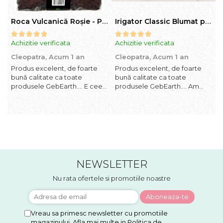
Roca Vulcanică Roșie - Pietriș pentru Drenaj, Aerare si Decorativ
Irigator Classic Blumat pentru plante in ghiveci, debit 75ml pana la 125 ml/24 h
Achizitie verificata
Achizitie verificata
A
Cleopatra,
Acum 1 an
Cleopatra,
Acum 1 an
C
Produs excelent, de foarte
Produs excelent, de foarte
P
bună calitate ca toate
bună calitate ca toate
b
produsele GebEarth.... E ceea
produsele GebEarth.... Am
p
ce trebuie... În combinația /
comandat mai multe produse
c
mixul potrivit de substrat își va
și am primit și cadou
ș
face treaba cum nu se poate
bomboane și "șoricei" (cable
b
mai bine... Am comandat mai
ties) foarte utili pentru legat
t
multe produse și am primit și
plăntuțe de araci. ;-)
p
cadou bomboan...
NEWSLETTER
Nu rata ofertele si promotiile noastre
Vreau sa primesc newsletter cu promotiile
magazinului. Afla mai multe in
Politica de