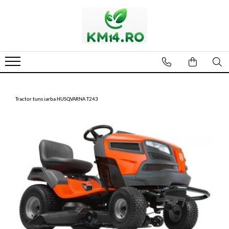
Tractor tuns iarba HUSQVARNA T243