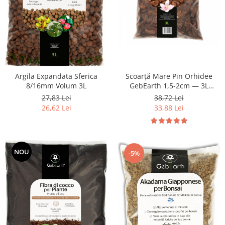
Argila Expandata Sferica
Scoarță Mare Pin Orhidee
8/16mm Volum 3L
GebEarth 1,5-2cm — 3L
Natural
27,83 Lei
38,72 Lei
26,62 Lei
33,88 Lei
NOU
-5%