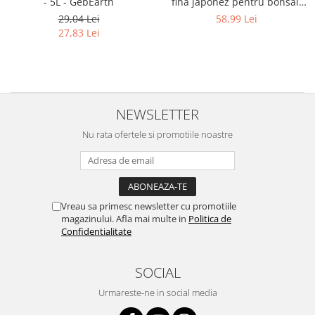
- 5L - GebEarth
fina japonez pentru bonsai,
răsaduri și fixing mușchi
29,04 Lei
58,99 Lei
27,83 Lei
NEWSLETTER
Nu rata ofertele si promotiile noastre
Vreau sa primesc newsletter cu promotiile
magazinului. Afla mai multe in
Politica de
Confidentialitate
SOCIAL
Urmareste-ne in social media