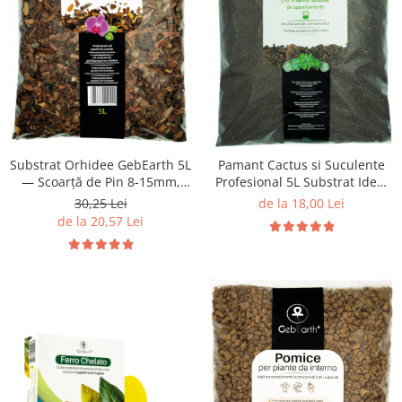
Substrat Orhidee GebEarth 5L
Pamant Cactus si Suculente
— Scoarță de Pin 8-15mm,
Profesional 5L Substrat Ideal
100% Natural
pentru Cactaceae si Alte
30,25 Lei
de la 18,00 Lei
Suculente de Interior
de la 20,57 Lei