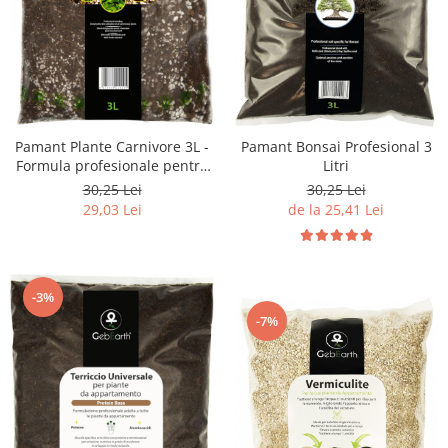
Pamant Plante Carnivore 3L -
Pamant Bonsai Profesional 3
Formula profesionale pentru
Litri
toate plantele carnivore
30,25 Lei
30,25 Lei
29,03 Lei
de la 25,41 Lei
-3%
-7%