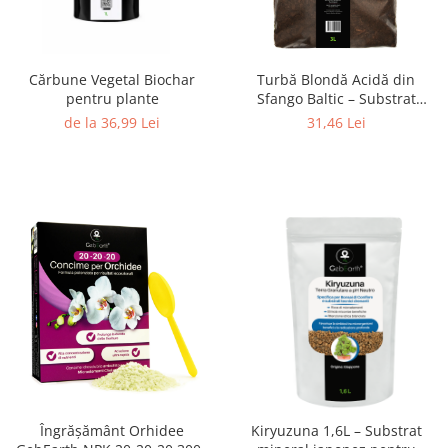
Cărbune Vegetal Biochar
Turbă Blondă Acidă din
pentru plante
Sfango Baltic – Substrat
Premium pentru Dionea,
de la 36,99 Lei
31,46 Lei
Nepenthes, Afini și Azalee
Îngrășământ Orhidee
Kiryuzuna 1,6L – Substrat