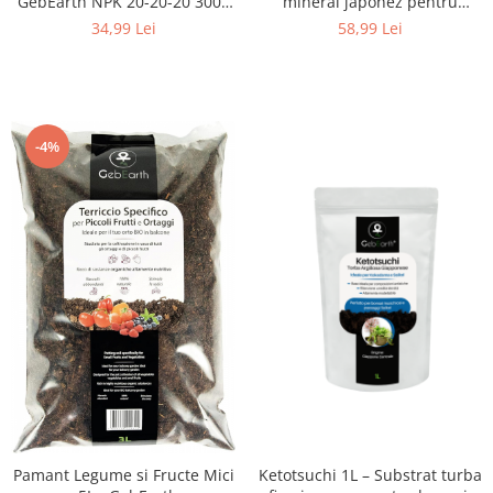
GebEarth NPK 20-20-20 300g
mineral japonez pentru
Solubil
bonsai conifere, drenaj și
34,99 Lei
58,99 Lei
aerare – pH ușor acid
-4%
Pamant Legume si Fructe Mici
Ketotsuchi 1L – Substrat turba