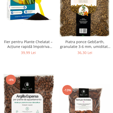
Fier pentru Plante Chelatat –
Piatra ponce GebEarth,
Acțiune rapidă împotriva
granulatie 3-6 mm, umiditate
clorozei și îngălbenirii, ideal
calibrata, set 3L
39,99 Lei
36,30 Lei
pentru legume, plante
ornamentale și pomi fructiferi
-4%
-13%