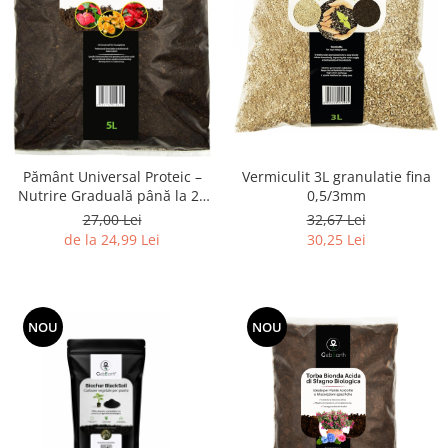
Vermiculit 3L granulatie fina
Pământ Universal Proteic –
0,5/3mm
Nutrire Graduală până la 24
luni, pentru Plante în Ghiveci
32,67 Lei
27,00 Lei
30,25 Lei
de la 24,99 Lei
NOU
NOU