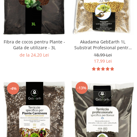
Akadama GebEarth 1L
Fibra de cocos pentru Plante -
Substrat Profesional pentru
Gata de utilizare - 3L
Bonsai Sănătos
18,99 Lei
de la 24,20 Lei
17,99 Lei
-13%
-4%