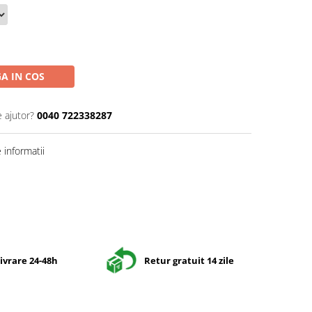
A IN COS
e ajutor?
0040 722338287
informatii
ivrare 24-48h
Retur gratuit 14 zile