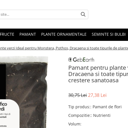
 FRUCTE
PAMANT
PLANTE ORNAMENTALE
SEMINTE SI BULBI
te verzi Ideal pentru Monstera, Pothos, Dracaena si toate tipurile de plante
Pamant pentru plante v
Dracaena si toate tipur
crestere sanatoasa
30,75 Lei
27,38 Lei
Tip produs:
:
Pamant de flori
Compozitie:
:
Nutrienti
Volum
: