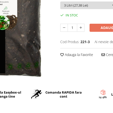
IN STOC
ADAUG
Cod Produs:
221-3
Ai nevoie d
Adauga la Favorite
Cere 
 la Easybox-ul
Comanda RAPIDA fara
L
langa tine
cont