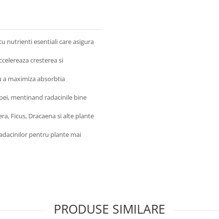
 nutrienti esentiali care asigura
ccelereaza cresterea si
u a maximiza absorbtia
pei, mentinand radacinile bine
ra, Ficus, Dracaena si alte plante
adacinilor pentru plante mai
PRODUSE SIMILARE