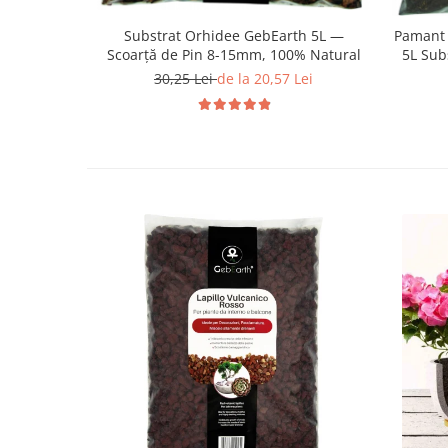
Substrat Orhidee GebEarth 5L —
Pamant 
Scoarță de Pin 8-15mm, 100% Natural
5L Sub
A
30,25 Lei
de la 20,57 Lei