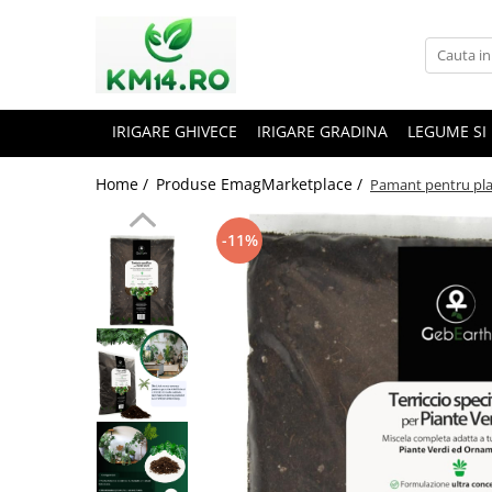
IRIGARE GHIVECE
IRIGARE GRADINA
LEGUME SI
Home /
Produse EmagMarketplace /
Pamant pentru plan
-11%