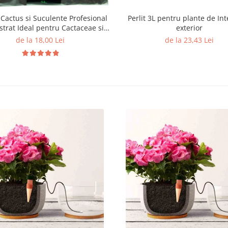
Cactus si Suculente Profesional
Perlit 3L pentru plante de Inte
strat Ideal pentru Cactaceae si
exterior
lte Suculente de Interior
de la 18,00 Lei
de la 23,43 Lei