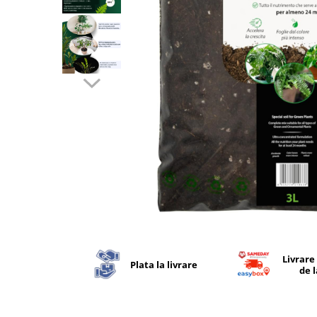
Distribuie
pe
Facebook
Livrare
Plata la livrare
de 