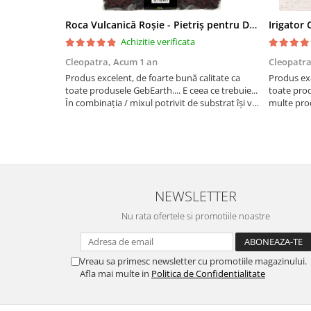
Roca Vulcanică Roșie - Pietriș pentru Drenaj, Aerare si Decorativ
Achizitie verificata
Cleopatra,
Acum 1 an
Cleopatr
Produs excelent, de foarte bună calitate ca
Produs exc
toate produsele GebEarth.... E ceea ce trebuie...
toate pro
În combinația / mixul potrivit de substrat își va
multe prod
face treaba cum nu se poate mai bine... Am
bomboane și
comandat mai multe produse și am primit și
pentru lega
cadou bomboan...
NEWSLETTER
Nu rata ofertele si promotiile noastre
Vreau sa primesc newsletter cu promotiile magazinului.
Afla mai multe in
Politica de Confidentialitate