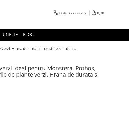
0040 722338287
0,00
UNELTE
BLOG
 verzi. Hrana de durata si crestere sanatoasa
erzi Ideal pentru Monstera, Pothos,
ile de plante verzi. Hrana de durata si