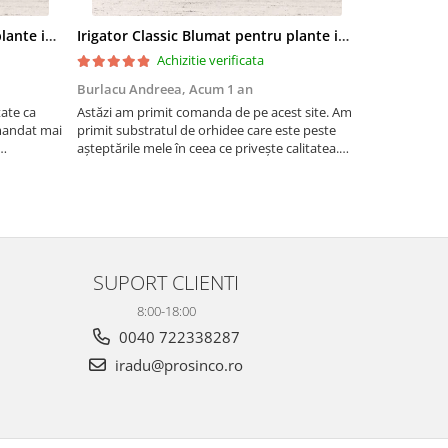
Irigator Classic Blumat pentru plante in ghiveci, debit 75ml pana la 125 ml/24 h
Irigator Classic Blumat pentru plante in ghiveci, debit 75ml pana la 125 ml/24 h
Achizitie verificata
Burlacu Andreea,
Acum 1 an
Andreea,
Ac
tate ca
Astăzi am primit comanda de pe acest site. Am
Bucăți mari, 
mandat mai
primit substratul de orhidee care este peste
așteptările mele în ceea ce privește calitatea.
te utili
Sunt ferm convinsă ca orhideele mele vor fi
foarte mulțumite de achiziție. Pe lângă am
primit șorice...
SUPORT CLIENTI
8:00-18:00
0040 722338287
iradu@prosinco.ro