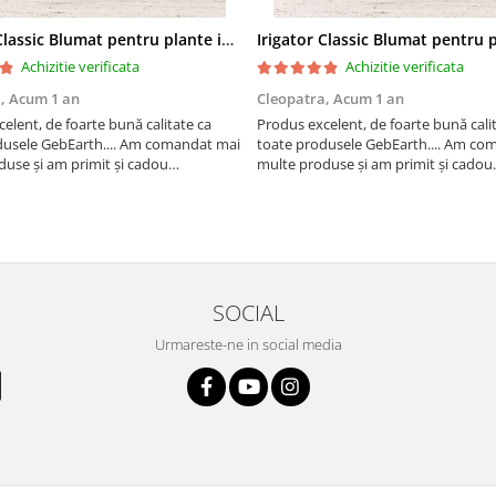
Irigator Classic Blumat pentru plante in ghiveci, debit 75ml pana la 125 ml/24 h
Achizitie verificata
Achizitie verificata
a,
Acum 1 an
Cleopatra,
Acum 1 an
elent, de foarte bună calitate ca
Produs excelent, de foarte bună cali
dusele GebEarth.... Am comandat mai
toate produsele GebEarth.... Am co
use și am primit și cadou
multe produse și am primit și cadou
 "șoricei" (cable ties) foarte utili
bomboane și "șoricei" (cable ties) foar
t plăntuțe de araci. ;-)
pentru legat plăntuțe de araci.
SOCIAL
Urmareste-ne in social media