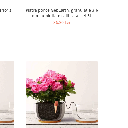
rior si
Piatra ponce GebEarth, granulatie 3-6
Argila Exp
mm, umiditate calibrata, set 3L
36,30 Lei