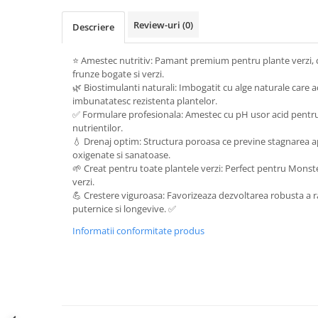
Review-uri
(0)
Descriere
⭐ Amestec nutritiv: Pamant premium pentru plante verzi, cu
frunze bogate si verzi.
🌿 Biostimulanti naturali: Imbogatit cu alge naturale care a
imbunatatesc rezistenta plantelor.
✅ Formulare profesionala: Amestec cu pH usor acid pentr
nutrientilor.
💧 Drenaj optim: Structura poroasa ce previne stagnarea a
oxigenate si sanatoase.
🌱 Creat pentru toate plantele verzi: Perfect pentru Monste
verzi.
💪 Crestere viguroasa: Favorizeaza dezvoltarea robusta a r
puternice si longevive. ✅
Informatii conformitate produs