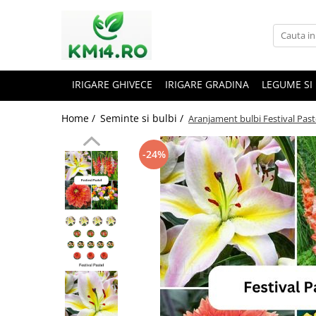
IRIGARE GHIVECE
IRIGARE GRADINA
LEGUME SI
Home /
Seminte si bulbi /
Aranjament bulbi Festival Paste
-24%