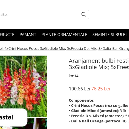
 FRUCTE
PAMANT
PLANTE ORNAMENTALE
SEMINTE SI BULBI
l: 4xCrini Hocus Pocus 3xGladiole Mix; 5xFreesia Db. Mix; 3xDalia ‘Ball Orang
Aranjament bulbi Festi
3xGladiole Mix; 5xFrees
km14
100,66 Lei
76,25 Lei
Componente:
•
Crini Hocus Pocus (roz cu galbe
•
Gladiole Mixed (amestec)
: 3 fire
•
Freesia Db. Mixed (amestec)
: 5 
•
Dalia Ball Orange (portocaliu)
: 