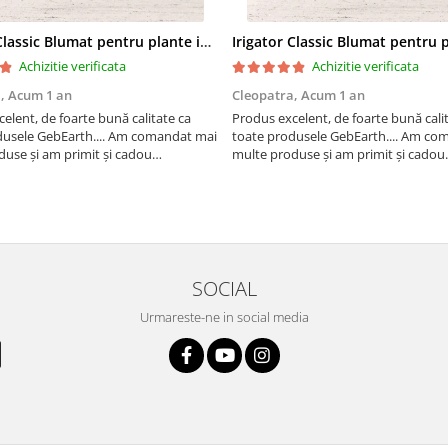
Irigator Classic Blumat pentru plante in ghiveci, debit 75ml pana la 125 ml/24 h
Achizitie verificata
Achizitie verificata
a,
Acum 1 an
Cleopatra,
Acum 1 an
elent, de foarte bună calitate ca
Produs excelent, de foarte bună cali
dusele GebEarth.... Am comandat mai
toate produsele GebEarth.... Am co
use și am primit și cadou
multe produse și am primit și cadou
 "șoricei" (cable ties) foarte utili
bomboane și "șoricei" (cable ties) foar
t plăntuțe de araci. ;-)
pentru legat plăntuțe de araci.
SOCIAL
Urmareste-ne in social media