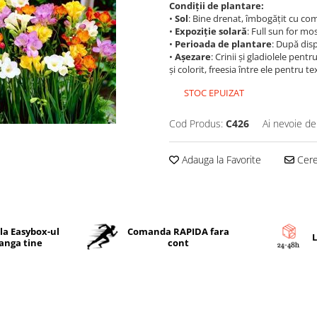
Condiții de plantare:
•
Sol
: Bine drenat, îmbogățit cu co
•
Expoziție solară
: Full sun for mo
•
Perioada de plantare
: După disp
•
Așezare
: Crinii și gladiolele pentr
și colorit, freesia între ele pentru te
STOC EPUIZAT
Cod Produs:
C426
Ai nevoie de
Adauga la Favorite
Cere 
 la Easybox-ul
Comanda RAPIDA fara
L
langa tine
cont