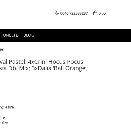
0040 722338287
0,00
UNELTE
BLOG
e’;
val Pastel: 4xCrini Hocus Pocus
ia Db. Mix; 3xDalia ‘Ball Orange’;
n)
: 4 fire
fire
3 fire