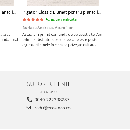
Irigator Classic Blumat pentru plante in ghiveci, debit 75ml pana la 125 ml/24 h
Irigator Classic Blumat pentru plante in ghiveci, debit 75ml pana la 125 ml/24 h
Achizitie verificata
Burlacu Andreea,
Acum 1 an
Andreea,
Ac
tate ca
Astăzi am primit comanda de pe acest site. Am
Bucăți mari, 
mandat mai
primit substratul de orhidee care este peste
așteptările mele în ceea ce privește calitatea.
te utili
Sunt ferm convinsă ca orhideele mele vor fi
foarte mulțumite de achiziție. Pe lângă am
primit șorice...
SUPORT CLIENTI
8:00-18:00
0040 722338287
iradu@prosinco.ro