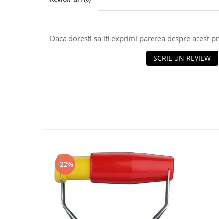
Daca doresti sa iti exprimi parerea despre acest 
SCRIE UN REVIEW
-22%