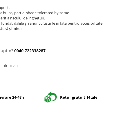
mpost.
st bulbs; partial shade tolerated by some.
ariția riscului de înghețuri.
u fundal, daliile și ranunculusurile în față pentru accesibilitate
xtură și miros.
 ajutor?
0040 722338287
informatii
Distribuie
pe
Facebook
ivrare 24-48h
Retur gratuit 14 zile