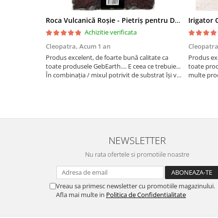
Roca Vulcanică Roșie - Pietriș pentru Drenaj, Aerare si Decorativ
Achizitie verificata
Cleopatra,
Acum 1 an
Cleopatr
Produs excelent, de foarte bună calitate ca
Produs exc
toate produsele GebEarth.... E ceea ce trebuie...
toate pro
În combinația / mixul potrivit de substrat își va
multe prod
face treaba cum nu se poate mai bine... Am
bomboane și
comandat mai multe produse și am primit și
pentru lega
cadou bomboan...
NEWSLETTER
Nu rata ofertele si promotiile noastre
Vreau sa primesc newsletter cu promotiile magazinului.
Afla mai multe in
Politica de Confidentialitate