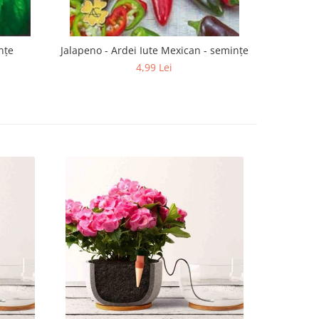
nțe
Jalapeno - Ardei Iute Mexican - semințe
Rokit
4,99 Lei