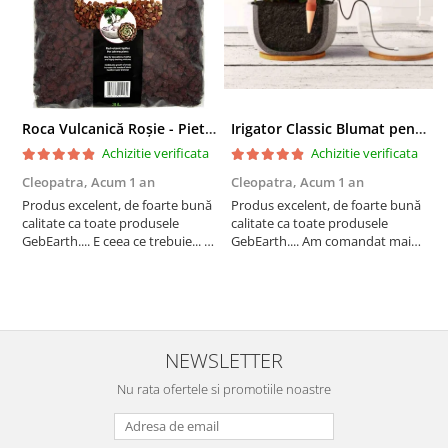
Roca Vulcanică Roșie - Pietriș pentru Drenaj, Aerare si Decorativ
Irigator Classic Blumat pentru plante in ghiveci, debit 75ml pana la 125 ml/24 h
Achizitie verificata
Achizitie verificata
Cleopatra,
Acum 1 an
Cleopatra,
Acum 1 an
C
Produs excelent, de foarte bună
Produs excelent, de foarte bună
P
calitate ca toate produsele
calitate ca toate produsele
c
GebEarth.... E ceea ce trebuie... În
GebEarth.... Am comandat mai
G
combinația / mixul potrivit de
multe produse și am primit și
m
substrat își va face treaba cum
cadou bomboane și "șoricei"
c
nu se poate mai bine... Am
(cable ties) foarte utili pentru
(
comandat mai multe produse și
legat plăntuțe de araci. ;-)
l
am primit și cadou bomboan...
NEWSLETTER
Nu rata ofertele si promotiile noastre