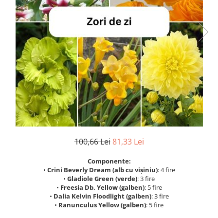
100,66 Lei
81,33 Lei
Componente:
•
Crini Beverly Dream (alb cu vișiniu)
: 4 fire
•
Gladiole Green (verde)
: 3 fire
•
Freesia Db. Yellow (galben)
: 5 fire
•
Dalia Kelvin Floodlight (galben)
: 3 fire
•
Ranunculus Yellow (galben)
: 5 fire