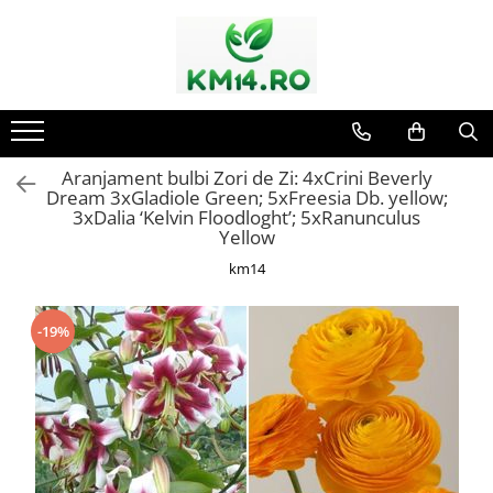
Aranjament bulbi Zori de Zi: 4xCrini Beverly
Dream 3xGladiole Green; 5xFreesia Db. yellow;
3xDalia ‘Kelvin Floodloght’; 5xRanunculus
Yellow
km14
-19%