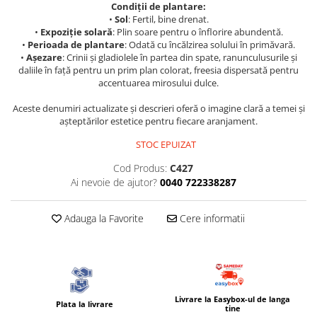
Condiții de plantare:
•
Sol
: Fertil, bine drenat.
•
Expoziție solară
: Plin soare pentru o înflorire abundentă.
•
Perioada de plantare
: Odată cu încălzirea solului în primăvară.
•
Așezare
: Crinii și gladiolele în partea din spate, ranunculusurile și
daliile în față pentru un prim plan colorat, freesia dispersată pentru
accentuarea mirosului dulce.
Aceste denumiri actualizate și descrieri oferă o imagine clară a temei și
așteptărilor estetice pentru fiecare aranjament.
STOC EPUIZAT
Cod Produs:
C427
Ai nevoie de ajutor?
0040 722338287
Adauga la Favorite
Cere informatii
Livrare la Easybox-ul de langa
Plata la livrare
tine