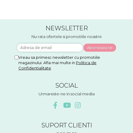
mai bine... Am comandat mai
ties) foarte utili pentru legat
t
multe produse și am primit și
plăntuțe de araci. ;-)
p
cadou bomboan...
NEWSLETTER
Nu rata ofertele si promotiile noastre
Vreau sa primesc newsletter cu promotiile
magazinului. Afla mai multe in
Politica de
Confidentialitate
SOCIAL
Urmareste-ne in social media
SUPORT CLIENTI