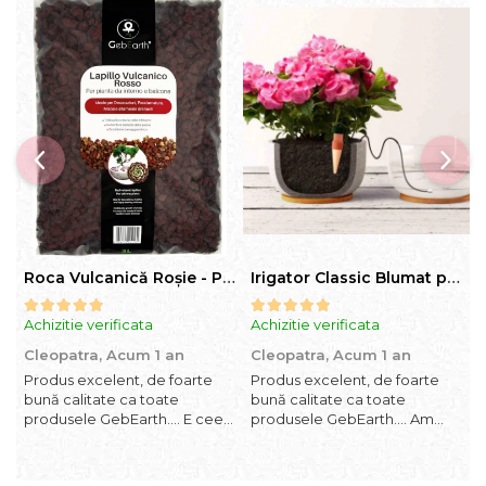
Roca Vulcanică Roșie - Pietriș pentru Drenaj, Aerare si Decorativ
Irigator Classic Blumat pentru plante in ghiveci, debit 75ml pana la 125 ml/24 h
Achizitie verificata
Achizitie verificata
A
Cleopatra,
Acum 1 an
Cleopatra,
Acum 1 an
C
Produs excelent, de foarte
Produs excelent, de foarte
P
bună calitate ca toate
bună calitate ca toate
b
produsele GebEarth.... E ceea
produsele GebEarth.... Am
p
ce trebuie... În combinația /
comandat mai multe produse
c
mixul potrivit de substrat își va
și am primit și cadou
ș
face treaba cum nu se poate
bomboane și "șoricei" (cable
b