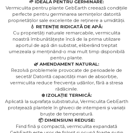
🌱 IDEALĂ PENTRU GERMINARE:
Vermiculita pentru plante GebEarth creează condițiile
perfecte pentru germinarea semințelor datorită
proprietăților sale excelente de reținere a umidității.
💧 RETENȚIE RIDICATĂ DE APĂ:
Cu proprietăți naturale remarcabile, vermiculita
noastră îmbunătățește încă de la prima utilizare
aportul de apă din substrat, eliberând treptat
umezeala și menținând-o mai mult timp disponibilă
pentru plante.
🌿 AMENDAMENT NATURAL:
Rezolvă problemele provocate de perioadele de
secetă! Datorită capacității mari de absorbție,
vermiculita reduce frecvența udărilor, fără a stresa
rădăcinile.
❄️ IZOLAȚIE TERMICĂ:
Aplicată la suprafața substratului, Vermiculita GebEarth
protejează plantele în ghiveci de intemperii și variații
bruște de temperatură.
📦 DIMENSIUNI REDUSE:
Fiind fină și compactă, vermiculita expandată
GebEarth este ușor de folosit și ocupă foarte puțin