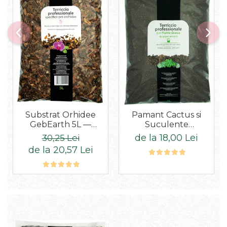
Substrat Orhidee
Pamant Cactus si
GebEarth 5L —
Suculente
Scoarță de Pin 8-
Profesional 5L
de la 18,00 Lei
30,25 Lei
15mm, 100% Natural
Substrat Ideal pentru
de la 20,57 Lei
Cactaceae si Alte
Suculente de Interior