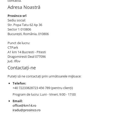
contacta.
Adresa Noastră
Prosinco srl
Sediu social:
Str. Popa Tatu 62 Ap 36
Sector 1 010806
București, România, 010806
Punct de lucru:
CTPark
A1 km 14 Bucresti - Pitesti
Dragomiresti Deal 077096
Jud. Ilfov
Contactați-ne
Puteți să ne contactați prin următoarele mijloace:
Telefon:
+40 72233828723 456 789 (pentru clienți)
Program de lucru: Luni - Vineri, 9:00 - 17:00
Email:
office@km14.ro
iradu@prosinco.ro