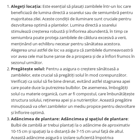
Alegeți locația:
Este esențial să plasați zambilele într-un loc care
beneficiază de lumina directă a soarelui sau de semiumbră pentru
majoritatea zilei. Aceste condiții de iluminare sunt cruciale pentru
dezvoltarea optimă a plantelor. Lumina directă a soarelui
stimulează creșterea robustă și înflorirea abundentă, în timp ce
semiumbra poate proteja zambilele de căldura excesivă a verii,
menținând un echilibru necesar pentru sănătatea acestora.
Alegerea unui astfel de loc va asigura că zambilele dumneavoastră
vor avea cele mai bune șanse de a prospera și de a înflori frumos în
sezonul următor.
Pregătește solul:
Pentru a asigura o creștere sănătoasă a
zambilelor, este crucial să pregătiți solul în mod corespunzător.
Verificați ca solul să fie bine drenat, evitând astfel stagnarea apei
care poate duce la putrezirea bulbilor. De asemenea, îmbogățiți
solul cu materie organică, cum ar fi compostul, care îmbunătățește
structura solului, reținerea apei și a nutrienților. Această pregătire
minuțioasă va oferi zambilelor un mediu propice pentru dezvoltare
și înflorire optimă.
Adâncimea de plantare:
Adâncimea și spațiul de plantare
:
Bulbii de zambilă ar trebui plantați la o adâncime de aproximativ
10-15 cm și spațiați la o distanță de 7-15 cm unul față de altul.
Această adâncime asigură o izolare suficientă împotriva