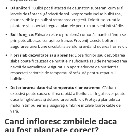
Dăunătorii
: Bulbii pot fi atacați de dăunători subterani cum ar fi
larvele de țânțar și gândacii de sol. Simptomele includ bulbii roși,
daune vizibile pe bulb și retardarea creșterii. Folosiți sol curat la
plantare și inspectați regulat plantele pentru a preveni infestările.
Boli fungice
: Făinarea este o problemă comună, manifestându-se
prin pete albe sau cenușii pe frunze. Preveniți aceste boli prin
asigurarea unei bune circulații a aerului și evitând udarea frunzelor.
Flori slab dezvoltate sau absente
: Lipsa florilor sau dezvoltarea
slabă poate fi cauzată de nutriție insuficientă sau de nerespectarea
nevoii de vernalizare. Asigurați un aport adecvat de nutrienți și
respectați cerințele de temperatură scăzută pentru repausul
bulbilor.
Deteriorarea datorită temperaturilor extreme
: Căldura
excesivă poate cauza ofilirea rapidă a florilor, iar frigul sever poate
duce la înghețarea și deteriorarea bulbilor. Protejați plantele cu
mulci în timpul iernii și asigurați umbrire în zilele foarte calde de
vară.
Cand infloresc zmbilele daca
au fost plantate corect?