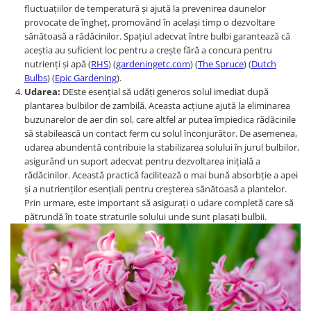
fluctuațiilor de temperatură și ajută la prevenirea daunelor
provocate de îngheț, promovând în același timp o dezvoltare
sănătoasă a rădăcinilor. Spațiul adecvat între bulbi garantează că
aceștia au suficient loc pentru a crește fără a concura pentru
nutrienți și apă​ (
RHS
)​ (
gardeningetc.com
)​ (
The Spruce
)​ (
Dutch
Bulbs
)​ (
Epic Gardening
).
Udarea:
D
Este esențial să udăți generos solul imediat după
plantarea bulbilor de zambilă. Aceasta acțiune ajută la eliminarea
buzunarelor de aer din sol, care altfel ar putea împiedica rădăcinile
să stabilească un contact ferm cu solul înconjurător. De asemenea,
udarea abundentă contribuie la stabilizarea solului în jurul bulbilor,
asigurând un suport adecvat pentru dezvoltarea inițială a
rădăcinilor. Această practică facilitează o mai bună absorbție a apei
și a nutrienților esențiali pentru creșterea sănătoasă a plantelor.
Prin urmare, este important să asigurați o udare completă care să
pătrundă în toate straturile solului unde sunt plasați bulbii.