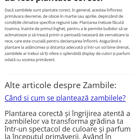
Dacă zambilele sunt plantate corect, în general, acestea înfloresc
primăvara devreme, de obicei în martie sau aprilie, depinzând de
condițiile climatice specifice regiunii tale. Plantarea trebuie făcută
toamna, înainte de primul îngheț, pentru a le permite bulbilor să se
aclimatizeze și să treacă printr-o perioadă necesară de vernalizare la
rece, care este crucială pentru declanșarea înfloririi. Asigurând o
plantare la adâncimea și distanța adecvată și într-un sol bine drenat,
zambilele ar trebui să îți ofere o splendidă display de culori și parfum
odată cu sosirea primăverii.
Alte articole despre Zambile:
Când si cum se plantează zambilele?
Plantarea corectă și îngrijirea atentă a
zambilelor va transforma grădina ta
într-un spectacol de culoare și parfum
la începutul primăverii. Având în