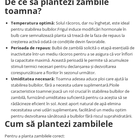
De ce să plantezi zambile
toamna?
Temperatura optimă:
Solul răcoros, dar nu înghețat, este ideal
pentru stabilirea bulbilor.
Frigul induce modificări hormonale în
bulb care semnalizează planta să treacă de la faza de repaus la
creșterea activă odată ce condițiile devin favorabile.
Perioada de repaus:
Bulbii de zambilă solicită o etapă esențială de
inactivitate într-un mediu răcoros pentru a se asigura că vor înflori
la capacitate maximă. Această perioadă le permite să acumuleze
stimuli termici necesari pentru declanșarea și dezvoltarea
corespunzătoare a florilor în sezonul următor.
Umiditatea necesară:
Toamna adesea aduce ploi care ajută la
stabilirea bulbilor, fără a necesita udare suplimentară.
Ploile
caracteristice toamnei joacă un rol crucial în stabilirea bulbilor de
zambilă, furnizând umiditatea suficientă pentru ca aceștia să se
rădăcineze eficient în sol. Acest aport natural de apă elimina
necesitatea unei udări suplimentare, facilitând un mediu optim
pentru dezvoltarea sănătoasă a bulbilor fără riscul suprahidratării.
Cum să plantezi zambilele
Pentru a planta zambilele corect: