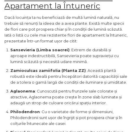
Apartament la Întuneric
Dacă locuința ta nu beneficiază de multă lumină naturală, nu
trebuie să renunți la ideea de a avea plante. Există multe specii
de flori care pot prospera chiar și în condiții de lumină scăzută.
Iată o listă cu cele mai rezistente flori de apartament la întuneric,
prezentate într-un format ușor de citit:
Sansevieria (Limba soacrei)
: Extrem de durabilă și
aproape indestructibilă, Sansevieria poate supraviețui cu
lumină scăzută și necesită udare minimă.
Zamioculcas zamiifolia (Planta ZZ)
: Această plantă
robustă este ideală pentru începători datorită capacității sale
de a tolera o gamă largă de condiții de iluminare și umiditate.
Aglaonema
: Cunoscută pentru frunzele sale colorate și
atractive, Aglaonema poate crește în zone slab luminate și
adaugă un strop de culoare oricărui spațiu interior.
Philodendron
: Cu o varietate de forme și dimensiuni,
Philodendronii sunt ușor de îngrijit și pot prospera chiar și în
colțurile întunecate ale casei.