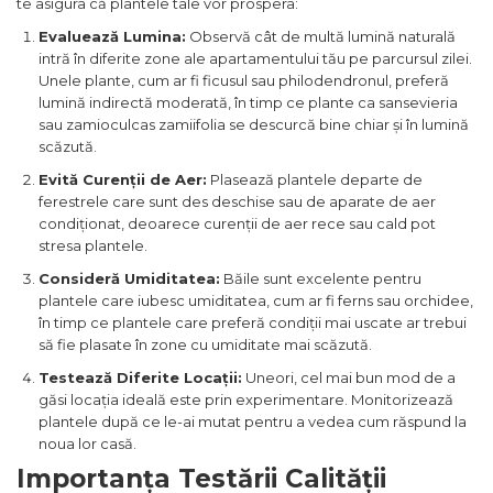
te asigura că plantele tale vor prospera:
Evaluează Lumina:
Observă cât de multă lumină naturală
intră în diferite zone ale apartamentului tău pe parcursul zilei.
Unele plante, cum ar fi ficusul sau philodendronul, preferă
lumină indirectă moderată, în timp ce plante ca sansevieria
sau zamioculcas zamiifolia se descurcă bine chiar și în lumină
scăzută.
Evită Curenții de Aer:
Plasează plantele departe de
ferestrele care sunt des deschise sau de aparate de aer
condiționat, deoarece curenții de aer rece sau cald pot
stresa plantele.
Consideră Umiditatea:
Băile sunt excelente pentru
plantele care iubesc umiditatea, cum ar fi ferns sau orchidee,
în timp ce plantele care preferă condiții mai uscate ar trebui
să fie plasate în zone cu umiditate mai scăzută.
Testează Diferite Locații:
Uneori, cel mai bun mod de a
găsi locația ideală este prin experimentare. Monitorizează
plantele după ce le-ai mutat pentru a vedea cum răspund la
noua lor casă.
Importanța Testării Calității