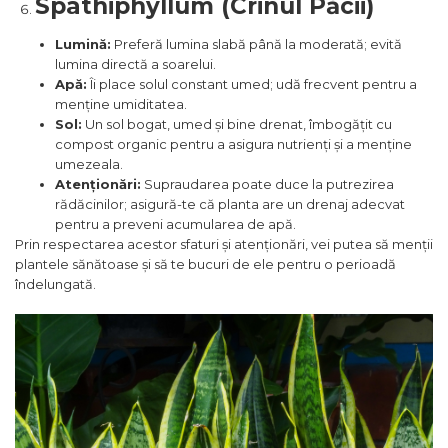
Spathiphyllum (Crinul Păcii)
Lumină:
Preferă lumina slabă până la moderată; evită
lumina directă a soarelui.
Apă:
Îi place solul constant umed; udă frecvent pentru a
menține umiditatea.
Sol:
Un sol bogat, umed și bine drenat, îmbogățit cu
compost organic pentru a asigura nutrienți și a menține
umezeala.
Atenționări:
Supraudarea poate duce la putrezirea
rădăcinilor; asigură-te că planta are un drenaj adecvat
pentru a preveni acumularea de apă.
Prin respectarea acestor sfaturi și atenționări, vei putea să menții
plantele sănătoase și să te bucuri de ele pentru o perioadă
îndelungată.