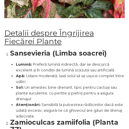
Detalii despre Îngrijirea
Fiecărei Plante
Sansevieria (Limba soacrei)
Lumină:
Preferă lumină indirectă, dar se descurcă
excelent și în condiții de lumină scăzută sau artificială.
Apă:
Udare moderată; lasă solul să se usuce complet între
udări.
Sol:
Un amestec bine drenant, tipic pentru cactuși sau
plante suculente, cu perlite și pietriș pentru a asigura
drenajul.
Atenționări:
Sensibilă la putrezirea rădăcinilor dacă este
udată excesiv; asigură-te că ghiveciul are găuri de drenaj
adecvate.
Zamioculcas zamiifolia (Planta