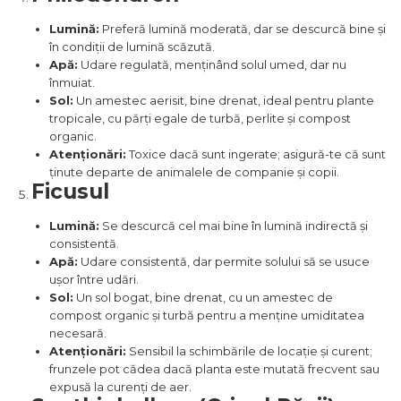
Lumină:
Preferă lumină moderată, dar se descurcă bine și
în condiții de lumină scăzută.
Apă:
Udare regulată, menținând solul umed, dar nu
înmuiat.
Sol:
Un amestec aerisit, bine drenat, ideal pentru plante
tropicale, cu părți egale de turbă, perlite și compost
organic.
Atenționări:
Toxice dacă sunt ingerate; asigură-te că sunt
ținute departe de animalele de companie și copii.
Ficusul
Lumină:
Se descurcă cel mai bine în lumină indirectă și
consistentă.
Apă:
Udare consistentă, dar permite solului să se usuce
ușor între udări.
Sol:
Un sol bogat, bine drenat, cu un amestec de
compost organic și turbă pentru a menține umiditatea
necesară.
Atenționări:
Sensibil la schimbările de locație și curent;
frunzele pot cădea dacă planta este mutată frecvent sau
expusă la curenți de aer.