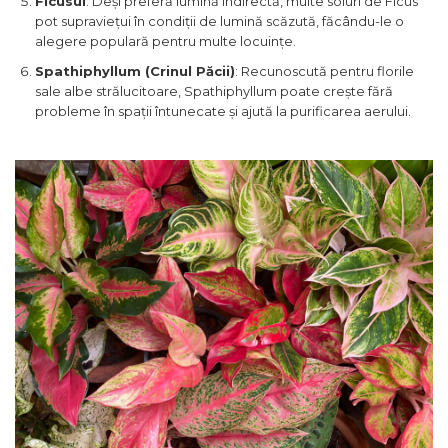
Ficusul
: Deși preferă lumină indirectă, multe soiuri de Ficus
pot supraviețui în condiții de lumină scăzută, făcându-le o
alegere populară pentru multe locuințe.
Spathiphyllum (Crinul Păcii)
: Recunoscută pentru florile
sale albe strălucitoare, Spathiphyllum poate crește fără
probleme în spații întunecate și ajută la purificarea aerului.