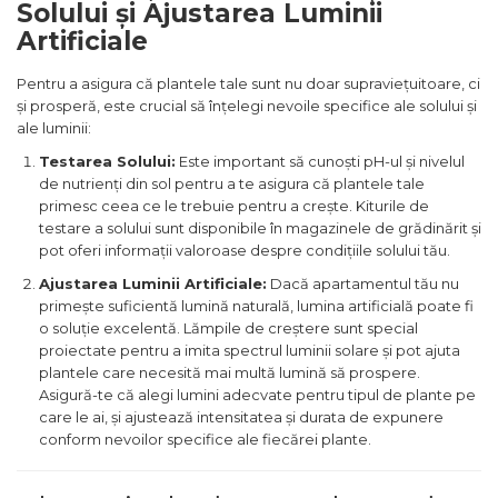
Solului și Ajustarea Luminii
Artificiale
Pentru a asigura că plantele tale sunt nu doar supraviețuitoare, ci
și prosperă, este crucial să înțelegi nevoile specifice ale solului și
ale luminii:
Testarea Solului:
Este important să cunoști pH-ul și nivelul
de nutrienți din sol pentru a te asigura că plantele tale
primesc ceea ce le trebuie pentru a crește. Kiturile de
testare a solului sunt disponibile în magazinele de grădinărit și
pot oferi informații valoroase despre condițiile solului tău.
Ajustarea Luminii Artificiale:
Dacă apartamentul tău nu
primește suficientă lumină naturală, lumina artificială poate fi
o soluție excelentă. Lămpile de creștere sunt special
proiectate pentru a imita spectrul luminii solare și pot ajuta
plantele care necesită mai multă lumină să prospere.
Asigură-te că alegi lumini adecvate pentru tipul de plante pe
care le ai, și ajustează intensitatea și durata de expunere
conform nevoilor specifice ale fiecărei plante.