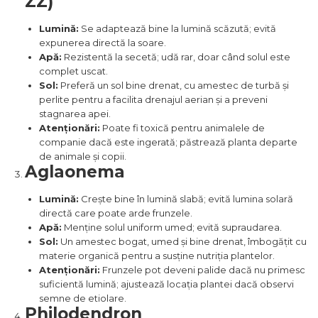
ZZ)
Lumină:
Se adaptează bine la lumină scăzută; evită
expunerea directă la soare.
Apă:
Rezistentă la secetă; udă rar, doar când solul este
complet uscat.
Sol:
Preferă un sol bine drenat, cu amestec de turbă și
perlite pentru a facilita drenajul aerian și a preveni
stagnarea apei.
Atenționări:
Poate fi toxică pentru animalele de
companie dacă este ingerată; păstrează planta departe
de animale și copii.
Aglaonema
Lumină:
Crește bine în lumină slabă; evită lumina solară
directă care poate arde frunzele.
Apă:
Menține solul uniform umed; evită supraudarea.
Sol:
Un amestec bogat, umed și bine drenat, îmbogățit cu
materie organică pentru a susține nutriția plantelor.
Atenționări:
Frunzele pot deveni palide dacă nu primesc
suficientă lumină; ajustează locația plantei dacă observi
semne de etiolare.
Philodendron