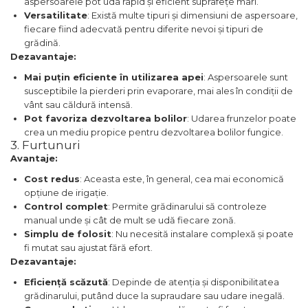
aspersoarele pot uda rapid și eficient suprafețe mari.
Versatilitate
: Există multe tipuri și dimensiuni de aspersoare,
fiecare fiind adecvată pentru diferite nevoi și tipuri de
grădină.
Dezavantaje:
Mai puțin eficiente în utilizarea apei
: Aspersoarele sunt
susceptibile la pierderi prin evaporare, mai ales în condiții de
vânt sau căldură intensă.
Pot favoriza dezvoltarea bolilor
: Udarea frunzelor poate
crea un mediu propice pentru dezvoltarea bolilor fungice.
3. Furtunuri
Avantaje:
Cost redus
: Aceasta este, în general, cea mai economică
opțiune de irigație.
Control complet
: Permite grădinarului să controleze
manual unde și cât de mult se udă fiecare zonă.
Simplu de folosit
: Nu necesită instalare complexă și poate
fi mutat sau ajustat fără efort.
Dezavantaje:
Eficiență scăzută
: Depinde de atenția și disponibilitatea
grădinarului, putând duce la supraudare sau udare inegală.