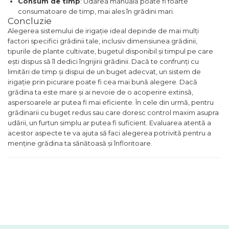
Consum de timp
: Udarea manuală poate fi foarte
consumatoare de timp, mai ales în grădini mari.
Concluzie
Alegerea sistemului de irigație ideal depinde de mai mulți
factori specifici grădinii tale, inclusiv dimensiunea grădinii,
tipurile de plante cultivate, bugetul disponibil și timpul pe care
ești dispus să îl dedici îngrijirii grădinii. Dacă te confrunți cu
limitări de timp și dispui de un buget adecvat, un sistem de
irigație prin picurare poate fi cea mai bună alegere. Dacă
grădina ta este mare și ai nevoie de o acoperire extinsă,
aspersoarele ar putea fi mai eficiente. În cele din urmă, pentru
grădinarii cu buget redus sau care doresc control maxim asupra
udării, un furtun simplu ar putea fi suficient. Evaluarea atentă a
acestor aspecte te va ajuta să faci alegerea potrivită pentru a
menține grădina ta sănătoasă și înfloritoare.