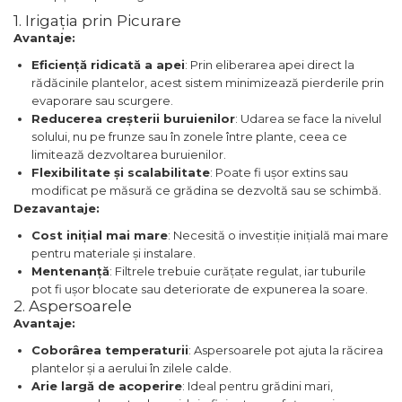
1. Irigația prin Picurare
Avantaje:
Eficiență ridicată a apei
: Prin eliberarea apei direct la
rădăcinile plantelor, acest sistem minimizează pierderile prin
evaporare sau scurgere.
Reducerea creșterii buruienilor
: Udarea se face la nivelul
solului, nu pe frunze sau în zonele între plante, ceea ce
limitează dezvoltarea buruienilor.
Flexibilitate și scalabilitate
: Poate fi ușor extins sau
modificat pe măsură ce grădina se dezvoltă sau se schimbă.
Dezavantaje:
Cost inițial mai mare
: Necesită o investiție inițială mai mare
pentru materiale și instalare.
Mentenanță
: Filtrele trebuie curățate regulat, iar tuburile
pot fi ușor blocate sau deteriorate de expunerea la soare.
2. Aspersoarele
Avantaje:
Coborârea temperaturii
: Aspersoarele pot ajuta la răcirea
plantelor și a aerului în zilele calde.
Arie largă de acoperire
: Ideal pentru grădini mari,