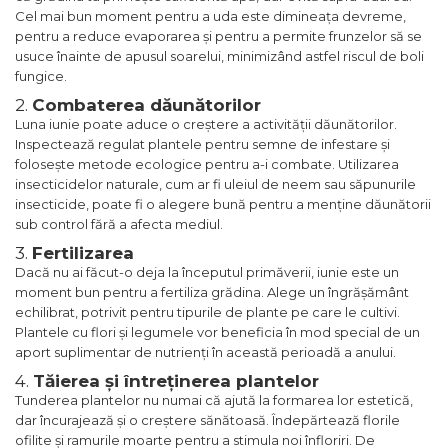
Cel mai bun moment pentru a uda este dimineața devreme,
pentru a reduce evaporarea și pentru a permite frunzelor să se
usuce înainte de apusul soarelui, minimizând astfel riscul de boli
fungice.
2.
Combaterea dăunătorilor
Luna iunie poate aduce o creștere a activității dăunătorilor.
Inspectează regulat plantele pentru semne de infestare și
folosește metode ecologice pentru a-i combate. Utilizarea
insecticidelor naturale, cum ar fi uleiul de neem sau săpunurile
insecticide, poate fi o alegere bună pentru a menține dăunătorii
sub control fără a afecta mediul.
3.
Fertilizarea
Dacă nu ai făcut-o deja la începutul primăverii, iunie este un
moment bun pentru a fertiliza grădina. Alege un îngrășământ
echilibrat, potrivit pentru tipurile de plante pe care le cultivi.
Plantele cu flori și legumele vor beneficia în mod special de un
aport suplimentar de nutrienți în această perioadă a anului.
4.
Tăierea și întreținerea plantelor
Tunderea plantelor nu numai că ajută la formarea lor estetică,
dar încurajează și o creștere sănătoasă. Îndepărtează florile
ofilite și ramurile moarte pentru a stimula noi înfloriri. De