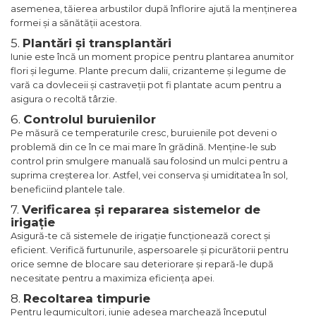
asemenea, tăierea arbustilor după înflorire ajută la menținerea
formei și a sănătății acestora.
5.
Plantări și transplantări
Iunie este încă un moment propice pentru plantarea anumitor
flori și legume. Plante precum dalii, crizanteme și legume de
vară ca dovleceii și castraveții pot fi plantate acum pentru a
asigura o recoltă târzie.
6.
Controlul buruienilor
Pe măsură ce temperaturile cresc, buruienile pot deveni o
problemă din ce în ce mai mare în grădină. Menține-le sub
control prin smulgere manuală sau folosind un mulci pentru a
suprima creșterea lor. Astfel, vei conserva și umiditatea în sol,
beneficiind plantele tale.
7.
Verificarea și repararea sistemelor de
irigație
Asigură-te că sistemele de irigație funcționează corect și
eficient. Verifică furtunurile, aspersoarele și picurătorii pentru
orice semne de blocare sau deteriorare și repară-le după
necesitate pentru a maximiza eficiența apei.
8.
Recoltarea timpurie
Pentru legumicultori, iunie adesea marchează începutul