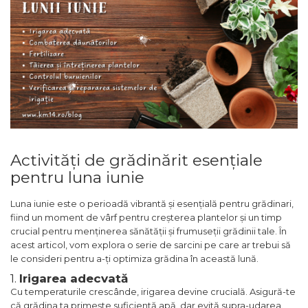
Activități de grădinărit esențiale
pentru luna iunie
Luna iunie este o perioadă vibrantă și esențială pentru grădinari,
fiind un moment de vârf pentru creșterea plantelor și un timp
crucial pentru menținerea sănătății și frumuseții grădinii tale. În
acest articol, vom explora o serie de sarcini pe care ar trebui să
le consideri pentru a-ți optimiza grădina în această lună.
1.
Irigarea adecvată
Cu temperaturile crescânde, irigarea devine crucială. Asigură-te
că grădina ta primește suficientă apă, dar evită supra-udarea.