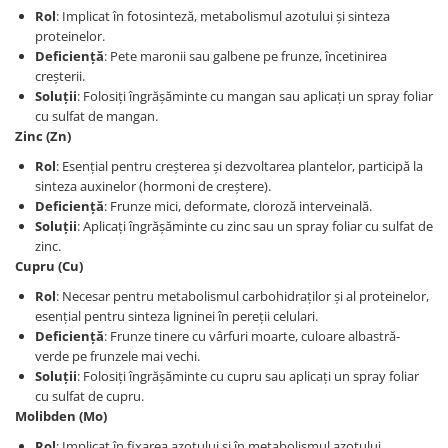
Rol
: Implicat în fotosinteză, metabolismul azotului și sinteza
proteinelor.
Deficiență
: Pete maronii sau galbene pe frunze, încetinirea
creșterii.
Soluții
: Folosiți îngrășăminte cu mangan sau aplicați un spray foliar
cu sulfat de mangan.
Zinc (Zn)
Rol
: Esențial pentru creșterea și dezvoltarea plantelor, participă la
sinteza auxinelor (hormoni de creștere).
Deficiență
: Frunze mici, deformate, cloroză interveinală.
Soluții
: Aplicați îngrășăminte cu zinc sau un spray foliar cu sulfat de
zinc.
Cupru (Cu)
Rol
: Necesar pentru metabolismul carbohidraților și al proteinelor,
esențial pentru sinteza ligninei în pereții celulari.
Deficiență
: Frunze tinere cu vârfuri moarte, culoare albastră-
verde pe frunzele mai vechi.
Soluții
: Folosiți îngrășăminte cu cupru sau aplicați un spray foliar
cu sulfat de cupru.
Molibden (Mo)
Rol
: Implicat în fixarea azotului și în metabolismul azotului.