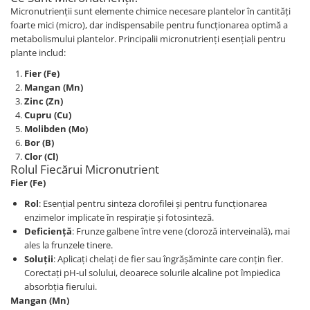
Micronutrienții sunt elemente chimice necesare plantelor în cantități
foarte mici (micro), dar indispensabile pentru funcționarea optimă a
metabolismului plantelor. Principalii micronutrienți esențiali pentru
plante includ:
Fier (Fe)
Mangan (Mn)
Zinc (Zn)
Cupru (Cu)
Molibden (Mo)
Bor (B)
Clor (Cl)
Rolul Fiecărui Micronutrient
Fier (Fe)
Rol
: Esențial pentru sinteza clorofilei și pentru funcționarea
enzimelor implicate în respirație și fotosinteză.
Deficiență
: Frunze galbene între vene (cloroză interveinală), mai
ales la frunzele tinere.
Soluții
: Aplicați chelați de fier sau îngrășăminte care conțin fier.
Corectați pH-ul solului, deoarece solurile alcaline pot împiedica
absorbția fierului.
Mangan (Mn)