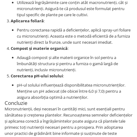
Utilizează îngrășăminte care conțin atât macronutrienți, cât și
micronutrienți. Asigură-te că produsul este formulat pentru
tipul specific de plante pe care le cultivi.
Aplicarea foliară
:
Pentru corectarea rapidă a deficiențelor, aplică spray-uri foliare
cu micronutrienți. Aceasta este o metodă eficientă de a furniza
nutrienți direct la frunze, unde sunt necesari imediat.
Compost și materie organică
:
Adaugă compost și alte materii organice în sol pentru a
îmbunătăți structura și pentru a furniza o gamă largă de
nutrienți, inclusiv micronutrienți.
Corectarea pH-ului solului
:
pH-ul solului influențează disponibilitatea micronutrienților.
Menține un pH adecvat (de obicei între 6,0 și 7,0) pentru a
asigura absorbția optimă a nutrienților.
Concluzie
Micronutrienții, deși necesari în cantități mici, sunt esențiali pentru
sănătatea și creșterea plantelor. Recunoașterea semnelor deficiențelor
și aplicarea corectă a îngrășămintelor poate asigura că plantele tale
primesc toți nutrienții necesari pentru a prospera. Prin adoptarea
unor practici de grădinărit bine informate și susținute de teste