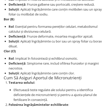
Deficiență
: Frunze galbene sau portocalii, creștere redusă.
Soluții
: Aplicați îngrășăminte care conțin molibden sau un spray
foliar cu molibdat de sodiu.
Bor (B)
Rol
: Esențial pentru formarea pereților celulari, metabolismul
calciului și diviziunea celulară.
Deficiență
: Frunze deformate, moartea mugurilor apicali.
Soluții
: Aplicați îngrășăminte cu bor sau un spray foliar cu borax
diluat.
Clor (Cl)
Rol
: Implicat în fotosinteză și echilibrul osmotic.
Deficiență
: Simptome rare, includ ofilirea frunzelor și margini
necrotice.
Soluții
: Aplicați îngrășăminte care conțin clor.
Cum Să Asiguri Aportul de Micronutrienți
Testarea solului
:
Efectuează teste regulate ale solului pentru a identifica
deficiențele de micronutrienți și pentru a ajusta planul de
fertilizare în consecință.
Folosirea îngrășămintelor echilibrate
: