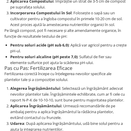
Aplicarea Compostului
: Împrăștie un strat de 3-5 cm de compost
pe suprafața solului.
Incorporarea Compostului în Sol
: Folosește o sapă sau un
cultivator pentru a îngloba compostul în primele 10-20 cm de sol.
Acest proces ajută la amestecarea nutrientilor organici în sol.
Pe lângă compost, pot fi necesare și alte amendamente organice, în
funcție de rezultatele testului de pH:
Pentru soluri acide (pH sub 6,0)
: Aplică var agricol pentru a crește
pH-ul.
Pentru soluri alcaline (pH peste 7,0)
: Sulfatul de fier sau
elemente sulfurice pot ajuta la scăderea pH-ului.
Pas cu Pas: Fertilizarea Eficace
Fertilizarea corectă începe cu înțelegerea nevoilor specifice ale
plantelor tale și a compoziției solului.
Alegerea Îngrășământului
: Selectează un îngrășământ adecvat
nevoilor plantelor tale. Îngrășămintele echilibrate, cum ar fi cele cu
raport N-P-K de 10-10-10, sunt bune pentru majoritatea plantelor.
Aplicarea Îngrășământului
: Urmează recomandările de pe
ambalaj pentru a aplica îngrășământul la rădăcina plantelor,
evitând contactul cu frunzele.
Udarea
: După aplicarea îngrășământului, udă bine solul pentru a
ajuta la integrarea nutrienților.