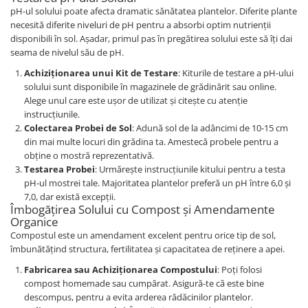
pH-ul solului poate afecta dramatic sănătatea plantelor. Diferite plante
necesită diferite niveluri de pH pentru a absorbi optim nutrienții
disponibili în sol. Așadar, primul pas în pregătirea solului este să îți dai
seama de nivelul său de pH.
Achiziționarea unui Kit de Testare
: Kiturile de testare a pH-ului
solului sunt disponibile în magazinele de grădinărit sau online.
Alege unul care este ușor de utilizat și citește cu atenție
instrucțiunile.
Colectarea Probei de Sol
: Adună sol de la adâncimi de 10-15 cm
din mai multe locuri din grădina ta. Amestecă probele pentru a
obține o mostră reprezentativă.
Testarea Probei
: Urmărește instrucțiunile kitului pentru a testa
pH-ul mostrei tale. Majoritatea plantelor preferă un pH între 6,0 și
7,0, dar există excepții.
Îmbogățirea Solului cu Compost și Amendamente
Organice
Compostul este un amendament excelent pentru orice tip de sol,
îmbunătățind structura, fertilitatea și capacitatea de reținere a apei.
Fabricarea sau Achiziționarea Compostului
: Poți folosi
compost homemade sau cumpărat. Asigură-te că este bine
descompus, pentru a evita arderea rădăcinilor plantelor.