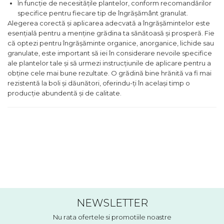
În funcție de necesitățile plantelor, conform recomandărilor
specifice pentru fiecare tip de îngrășământ granulat.
Alegerea corectă și aplicarea adecvată a îngrășămintelor este
esențială pentru a menține grădina ta sănătoasă și prosperă. Fie
că optezi pentru îngrășăminte organice, anorganice, lichide sau
granulate, este important să iei în considerare nevoile specifice
ale plantelor tale și să urmezi instrucțiunile de aplicare pentru a
obține cele mai bune rezultate. O grădină bine hrănită va fi mai
rezistentă la boli și dăunători, oferindu-ți în același timp o
producție abundentă și de calitate.
NEWSLETTER
Nu rata ofertele si promotiile noastre