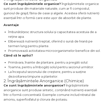
Ce sunt îngrășămintele organice?
Îngrășămintele organice
sunt produse din materiale naturale, cum ar fi compostul,
gunoiul de grajd, făina de oase și algele. Acestea oferă nutrienți
esențiali într-o formă care este ușor de absorbit de plante.
Avantaje
:
Îmbunătățesc structura solului și capacitatea acestuia de a
reține apa.
Eliberează nutrienții treptat, oferind o sursă de hrană pe
termen lung pentru plante.
Promovează activitatea microorganismelor benefice din sol.
Când să le aplici?
Primăvara, înainte de plantare, pentru a pregăti solul.
Toamna, pentru a îmbogăți solul pentru sezonul următor.
La începutul sezonului de creștere, pentru a susține
dezvoltarea timpurie a plantelor.
2. Îngrășămintele Anorganice (Chimice)
Ce sunt îngrășămintele anorganice?
Îngrășămintele
anorganice sunt produse sintetic, conținând nutrienți esențiali
într-o formă concentrată. Exemple comune includ nitratul de
amoniu, superfosfatul și clorura de potasiu.