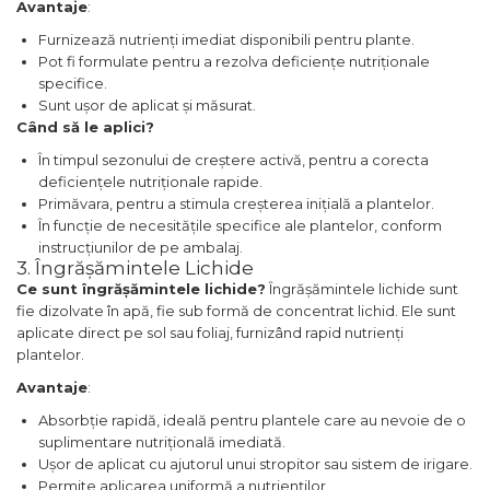
Avantaje
:
Furnizează nutrienți imediat disponibili pentru plante.
Pot fi formulate pentru a rezolva deficiențe nutriționale
specifice.
Sunt ușor de aplicat și măsurat.
Când să le aplici?
În timpul sezonului de creștere activă, pentru a corecta
deficiențele nutriționale rapide.
Primăvara, pentru a stimula creșterea inițială a plantelor.
În funcție de necesitățile specifice ale plantelor, conform
instrucțiunilor de pe ambalaj.
3. Îngrășămintele Lichide
Ce sunt îngrășămintele lichide?
Îngrășămintele lichide sunt
fie dizolvate în apă, fie sub formă de concentrat lichid. Ele sunt
aplicate direct pe sol sau foliaj, furnizând rapid nutrienți
plantelor.
Avantaje
:
Absorbție rapidă, ideală pentru plantele care au nevoie de o
suplimentare nutrițională imediată.
Ușor de aplicat cu ajutorul unui stropitor sau sistem de irigare.
Permite aplicarea uniformă a nutrienților.