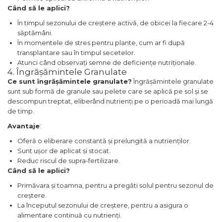
Când să le aplici?
În timpul sezonului de creștere activă, de obicei la fiecare 2-4
săptămâni.
În momentele de stres pentru plante, cum ar fi după
transplantare sau în timpul secetelor.
Atunci când observați semne de deficiențe nutriționale.
4. Îngrășămintele Granulate
Ce sunt îngrășămintele granulate?
Îngrășămintele granulate
sunt sub formă de granule sau pelete care se aplică pe sol și se
descompun treptat, eliberând nutrienți pe o perioadă mai lungă
de timp.
Avantaje
:
Oferă o eliberare constantă și prelungită a nutrienților.
Sunt ușor de aplicat și stocat.
Reduc riscul de supra-fertilizare.
Când să le aplici?
Primăvara și toamna, pentru a pregăti solul pentru sezonul de
creștere.
La începutul sezonului de creștere, pentru a asigura o
alimentare continuă cu nutrienți.