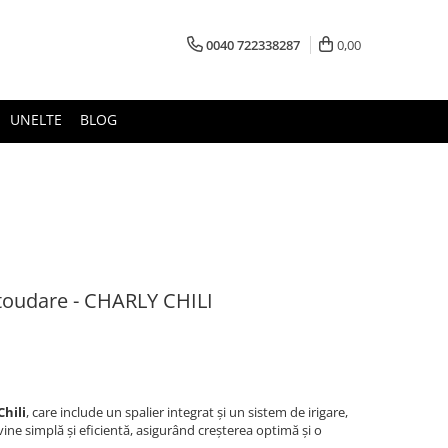
0040 722338287
0,00
UNELTE
BLOG
utoudare - CHARLY CHILI
Chili
, care include un spalier integrat și un sistem de irigare,
vine simplă și eficientă, asigurând creșterea optimă și o