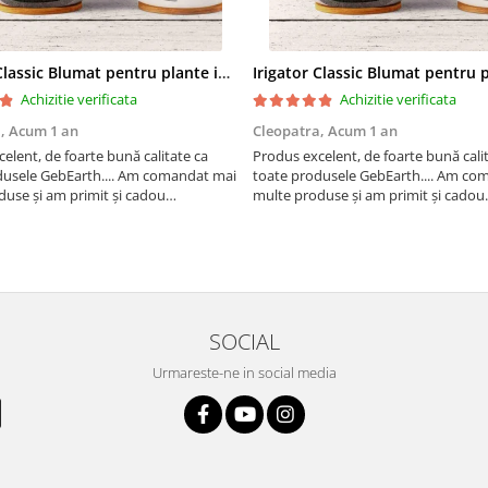
Irigator Classic Blumat pentru plante in ghiveci, debit 75ml pana la 125 ml/24 h
Achizitie verificata
Achizitie verificata
a,
Acum 1 an
Cleopatra,
Acum 1 an
elent, de foarte bună calitate ca
Produs excelent, de foarte bună cali
dusele GebEarth.... Am comandat mai
toate produsele GebEarth.... Am co
use și am primit și cadou
multe produse și am primit și cadou
 "șoricei" (cable ties) foarte utili
bomboane și "șoricei" (cable ties) foar
t plăntuțe de araci. ;-)
pentru legat plăntuțe de araci.
SOCIAL
Urmareste-ne in social media