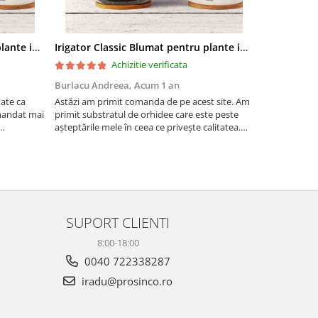
Irigator Classic Blumat pentru plante in ghiveci, debit 75ml pana la 125 ml/24 h
Irigator Classic Blumat pentru plante in ghiveci, debit 75ml pana la 125 ml/24 h
Achizitie verificata
Burlacu Andreea,
Acum 1 an
Andreea,
Ac
tate ca
Astăzi am primit comanda de pe acest site. Am
Bucăți mari, 
mandat mai
primit substratul de orhidee care este peste
așteptările mele în ceea ce privește calitatea.
te utili
Sunt ferm convinsă ca orhideele mele vor fi
foarte mulțumite de achiziție. Pe lângă am
primit șorice...
SUPORT CLIENTI
8:00-18:00
0040 722338287
iradu@prosinco.ro