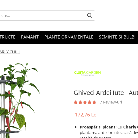
 FRUCTE
PAMANT
PLANTE ORNAMENTALE
SEMINTE SI BULBI
HARLY CHILI
Ghiveci Ardei Iute - A
7 Review-uri
172,76 Lei
Proaspăt și picant
: Cu
Charly 
plantarea ardeilor iute acasă de