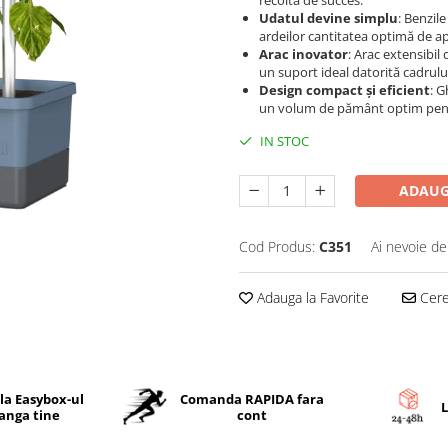
recoltă de succes.
Udatul devine simplu
: Benzil
ardeilor cantitatea optimă de apă
Arac inovator
: Arac extensibil
un suport ideal datorită cadrulu
Design compact și eficient
: G
un volum de pământ optim pentru
IN STOC
ADAUG
Cod Produs:
C351
Ai nevoie de
Adauga la Favorite
Cere 
 la Easybox-ul
Comanda RAPIDA fara
L
langa tine
cont