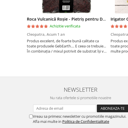
Roca Vulcanică Roșie - Pietriș pentru Drenaj, Aerare si Decorativ
Achizitie verificata
Cleopatra,
Acum 1 an
Cleopatr
Produs excelent, de foarte bună calitate ca
Produs exc
toate produsele GebEarth.... E ceea ce trebuie...
toate pro
În combinația / mixul potrivit de substrat își va
multe prod
face treaba cum nu se poate mai bine... Am
bomboane și
comandat mai multe produse și am primit și
pentru lega
cadou bomboan...
NEWSLETTER
Nu rata ofertele si promotiile noastre
Vreau sa primesc newsletter cu promotiile magazinului.
Afla mai multe in
Politica de Confidentialitate