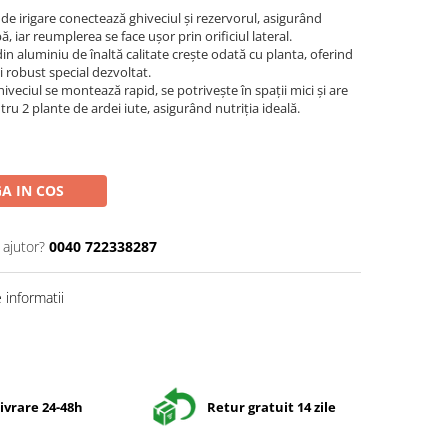
e de irigare conectează ghiveciul și rezervorul, asigurând
, iar reumplerea se face ușor prin orificiul lateral.
 din aluminiu de înaltă calitate crește odată cu planta, oferind
i robust special dezvoltat.
hiveciul se montează rapid, se potrivește în spații mici și are
 2 plante de ardei iute, asigurând nutriția ideală.
A IN COS
 ajutor?
0040 722338287
informatii
Distribuie
pe
Facebook
ivrare 24-48h
Retur gratuit 14 zile