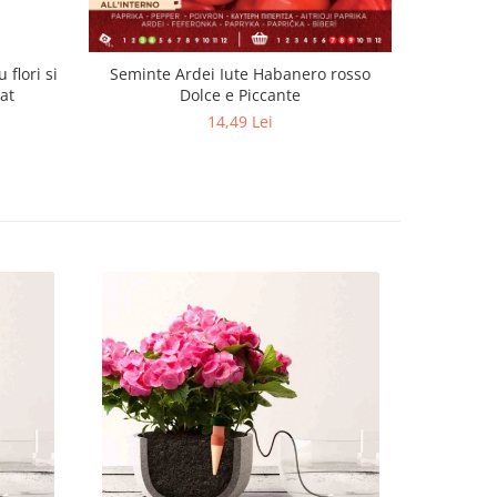
 flori si
Seminte Ardei Iute Habanero rosso
Se
at
Dolce e Piccante
14,49 Lei