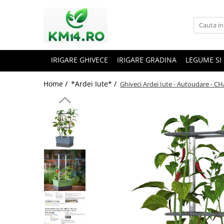
IRIGARE GHIVECE
IRIGARE GRADINA
LEGUME SI
Home /
*Ardei Iute* /
Ghiveci Ardei Iute - Autoudare - C