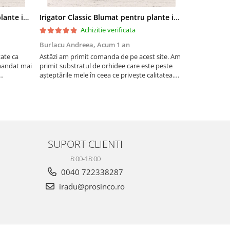
Irigator Classic Blumat pentru plante in ghiveci, debit 75ml pana la 125 ml/24 h
Irigator Classic Blumat pentru plante in ghiveci, debit 75ml pana la 125 ml/24 h
Achizitie verificata
Burlacu Andreea,
Acum 1 an
Andreea,
Ac
tate ca
Astăzi am primit comanda de pe acest site. Am
Bucăți mari, 
mandat mai
primit substratul de orhidee care este peste
așteptările mele în ceea ce privește calitatea.
te utili
Sunt ferm convinsă ca orhideele mele vor fi
foarte mulțumite de achiziție. Pe lângă am
primit șorice...
SUPORT CLIENTI
8:00-18:00
0040 722338287
iradu@prosinco.ro