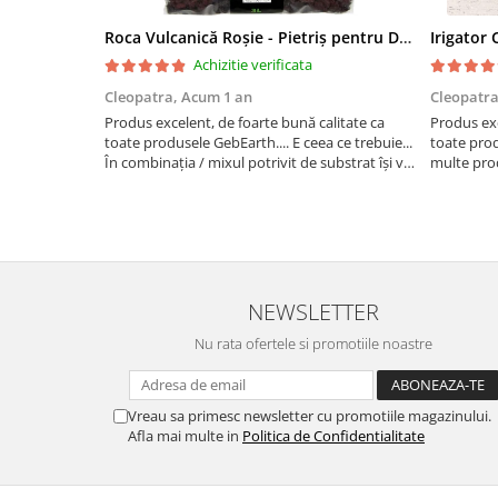
Roca Vulcanică Roșie - Pietriș pentru Drenaj, Aerare si Decorativ
Achizitie verificata
Cleopatra,
Acum 1 an
Cleopatr
Produs excelent, de foarte bună calitate ca
Produs exc
toate produsele GebEarth.... E ceea ce trebuie...
toate pro
În combinația / mixul potrivit de substrat își va
multe prod
face treaba cum nu se poate mai bine... Am
bomboane și
comandat mai multe produse și am primit și
pentru lega
cadou bomboan...
NEWSLETTER
Nu rata ofertele si promotiile noastre
Vreau sa primesc newsletter cu promotiile magazinului.
Afla mai multe in
Politica de Confidentialitate