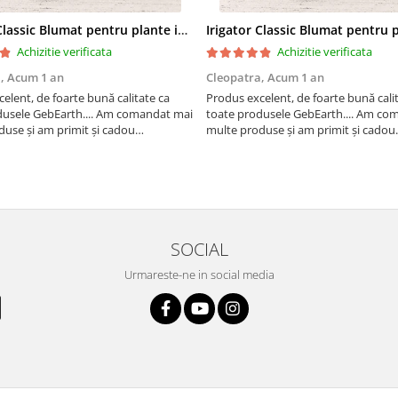
Irigator Classic Blumat pentru plante in ghiveci, debit 75ml pana la 125 ml/24 h
Achizitie verificata
Achizitie verificata
a,
Acum 1 an
Cleopatra,
Acum 1 an
elent, de foarte bună calitate ca
Produs excelent, de foarte bună cali
dusele GebEarth.... Am comandat mai
toate produsele GebEarth.... Am co
use și am primit și cadou
multe produse și am primit și cadou
 "șoricei" (cable ties) foarte utili
bomboane și "șoricei" (cable ties) foar
t plăntuțe de araci. ;-)
pentru legat plăntuțe de araci.
SOCIAL
Urmareste-ne in social media