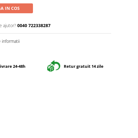
A IN COS
e ajutor?
0040 722338287
informatii
ivrare 24-48h
Retur gratuit 14 zile