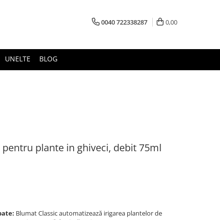
0040 722338287
0,00
UNELTE
BLOG
 pentru plante in ghiveci, debit 75ml
pate:
Blumat Classic automatizează irigarea plantelor de