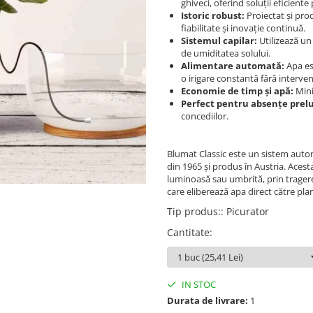
ghiveci, oferind soluții eficiente 
Istoric robust:
Proiectat și prod
fiabilitate și inovație continuă.
Sistemul capilar:
Utilizează un 
de umiditatea solului.
Alimentare automată:
Apa est
o irigare constantă fără interve
Economie de timp și apă:
Mini
Perfect pentru absențe prelu
concediilor.
Blumat Classic este un sistem automa
din 1965 și produs în Austria. Acesta
luminoasă sau umbrită, prin tragerea
care eliberează apa direct către pla
Tip produs:
:
Picurator
Cantitate
:
IN STOC
Durata de livrare:
1