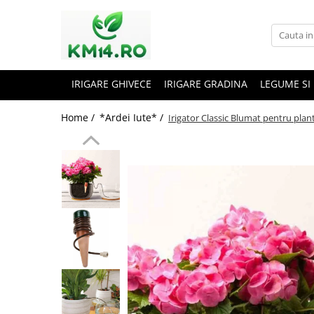
IRIGARE GHIVECE
IRIGARE GRADINA
LEGUME SI
Home /
*Ardei Iute* /
Irigator Classic Blumat pentru plant