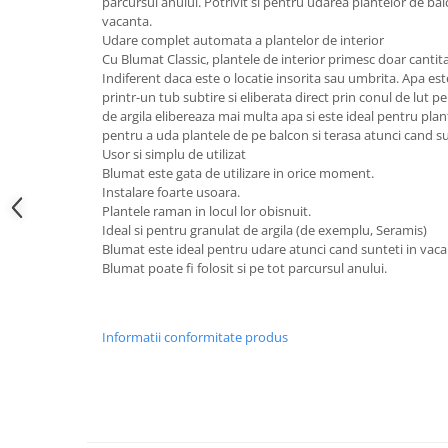
parcursul anului. Potrivit si pentru udarea plantelor de ba
vacanta.
Udare complet automata a plantelor de interior
Cu Blumat Classic, plantele de interior primesc doar cantit
Indiferent daca este o locatie insorita sau umbrita. Apa est
printr-un tub subtire si eliberata direct prin conul de lut p
de argila elibereaza mai multa apa si este ideal pentru plan
pentru a uda plantele de pe balcon si terasa atunci cand su
Usor si simplu de utilizat
Blumat este gata de utilizare in orice moment.
Instalare foarte usoara.
Plantele raman in locul lor obisnuit.
Ideal si pentru granulat de argila (de exemplu, Seramis)
Blumat este ideal pentru udare atunci cand sunteti in vaca
Blumat poate fi folosit si pe tot parcursul anului.
Informatii conformitate produs