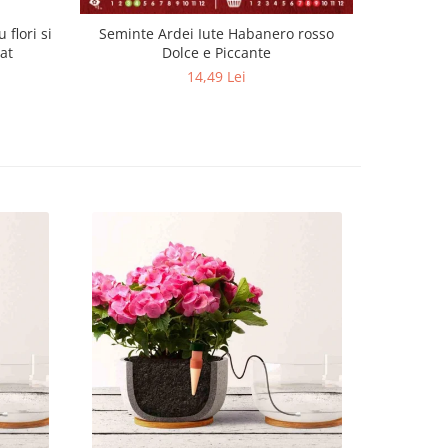
 flori si
Seminte Ardei Iute Habanero rosso
Se
at
Dolce e Piccante
14,49 Lei