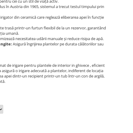
pentru cei cu un stil de viață activ.
us în Austria din 1965, sistemul a trecut testul timpului prin
irigator din ceramică care reglează eliberarea apei în funcție
e trasă printr-un furtun flexibil de la un rezervor, garantând
nția umană.
mizează necesitatea udării manuale și reduce risipa de apă.
ngite:
Asigură îngrijirea plantelor pe durata călătoriilor sau
t de irigare pentru plantele de interior in ghivece , eficient
 asigură o irigare adecvată a plantelor, indiferent de locația
 apei dintr-un recipient printr-un tub într-un con de argilă,
ntă.