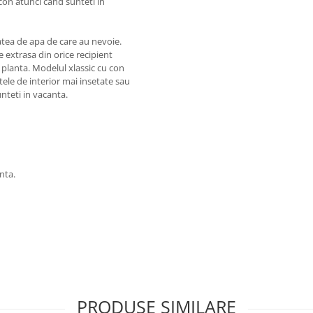
lcon atunci cand sunteti in
atea de apa de care au nevoie.
e extrasa din orice recipient
e planta. Modelul xlassic cu con
tele de interior mai insetate sau
nteti in vacanta.
nta.
PRODUSE SIMILARE