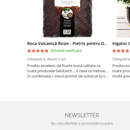
Roca Vulcanică Roșie - Pietriș pentru Drenaj, Aerare si Decorativ
Achizitie verificata
Cleopatra,
Acum 1 an
Cleopatr
Produs excelent, de foarte bună calitate ca
Produs exc
toate produsele GebEarth.... E ceea ce trebuie...
toate pro
În combinația / mixul potrivit de substrat își va
multe prod
face treaba cum nu se poate mai bine... Am
bomboane și
comandat mai multe produse și am primit și
pentru lega
cadou bomboan...
NEWSLETTER
Nu rata ofertele si promotiile noastre