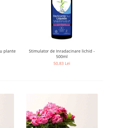
u plante
Stimulator de Inradacinare lichid -
Supliment 
500ml
50,83 Lei