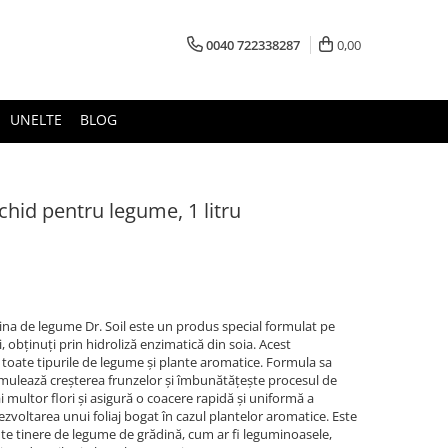
0040 722338287
0,00
UNELTE
BLOG
chid pentru legume, 1 litru
na de legume Dr. Soil este un produs special formulat pe
, obținuți prin hidroliză enzimatică din soia. Acest
 toate tipurile de legume și plante aromatice. Formula sa
imulează creșterea frunzelor și îmbunătățește procesul de
i multor flori și asigură o coacere rapidă și uniformă a
ezvoltarea unui foliaj bogat în cazul plantelor aromatice. Este
te tinere de legume de grădină, cum ar fi leguminoasele,