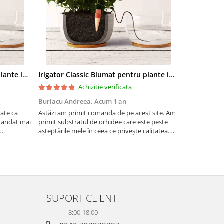
Irigator Classic Blumat pentru plante in ghiveci, debit 75ml pana la 125 ml/24 h
Irigator Classic Blumat pentru plante in ghiveci, debit 75ml pana la 125 ml/24 h
Achizitie verificata
Burlacu Andreea,
Acum 1 an
Andreea,
Ac
tate ca
Astăzi am primit comanda de pe acest site. Am
Bucăți mari, 
mandat mai
primit substratul de orhidee care este peste
așteptările mele în ceea ce privește calitatea.
te utili
Sunt ferm convinsă ca orhideele mele vor fi
foarte mulțumite de achiziție. Pe lângă am
primit șorice...
SUPORT CLIENTI
8:00-18:00