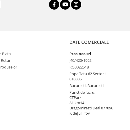
DATE COMERCIALE
 Plata
Prosinco srl
e Retur
J40/420/1992
Produselor
RO3022518
Popa Tatu 62 Sector 1
010806
Bucuresti, Bucuresti
Punct de lucru:
CTPark
A1 km14
Dragomiresti Deal 077096
Județul Ilfov