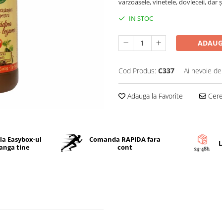
varzoasele, vinetele, dovleceii, dar 
IN STOC
ADAUG
Cod Produs:
C337
Ai nevoie de
Adauga la Favorite
Cere 
 la Easybox-ul
Comanda RAPIDA fara
L
langa tine
cont