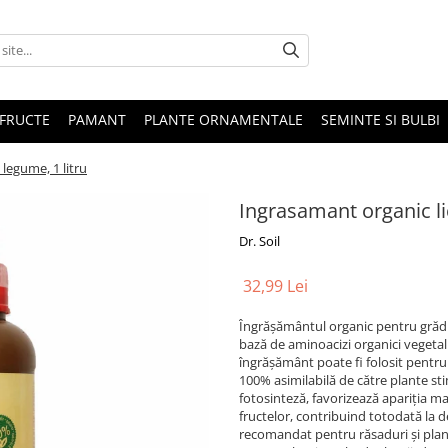
 FRUCTE
PAMANT
PLANTE ORNAMENTALE
SEMINTE SI BULBI
legume, 1 litru
Ingrasamant organic li
Dr. Soil
32,99 Lei
Îngrășământul organic pentru grădi
bază de aminoacizi organici vegetali
îngrășământ poate fi folosit pentru
100% asimilabilă de către plante st
fotosinteză, favorizează apariția ma
fructelor, contribuind totodată la d
recomandat pentru răsaduri și plan