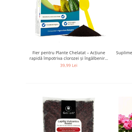
Fier pentru Plante Chelatat – Acțiune
Suplime
rapidă împotriva clorozei și îngălbenirii,
ideal pentru legume, plante
39,99 Lei
ornamentale și pomi fructiferi