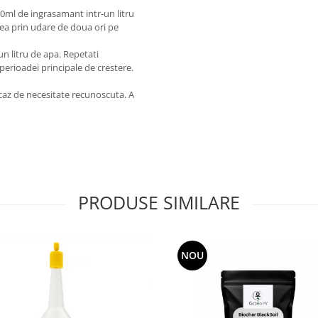
40ml de ingrasamant intr-un litru
area prin udare de doua ori pe
n litru de apa. Repetati
perioadei principale de crestere.
n caz de necesitate recunoscuta. A
PRODUSE SIMILARE
NOU