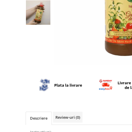
Distribuie
pe
Facebook
Livrare
Plata la livrare
de 
Review-uri
(0)
Descriere