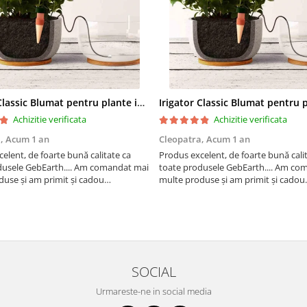
Irigator Classic Blumat pentru plante in ghiveci, debit 75ml pana la 125 ml/24 h
Achizitie verificata
Achizitie verificata
a,
Acum 1 an
Cleopatra,
Acum 1 an
elent, de foarte bună calitate ca
Produs excelent, de foarte bună cali
dusele GebEarth.... Am comandat mai
toate produsele GebEarth.... Am co
use și am primit și cadou
multe produse și am primit și cadou
 "șoricei" (cable ties) foarte utili
bomboane și "șoricei" (cable ties) foar
t plăntuțe de araci. ;-)
pentru legat plăntuțe de araci.
SOCIAL
Urmareste-ne in social media