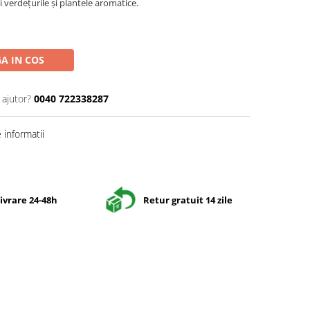
și verdețurile și plantele aromatice.
A IN COS
 ajutor?
0040 722338287
informatii
ivrare 24-48h
Retur gratuit 14 zile