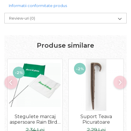
Informatii conformitate produs
Review-uri
(0)
Produse similare
-2%
-2%
Stegulete marcaj
Suport Teava
aspersoare Rain Bird -
Picuratoare
ALB - Verde - RainBird
2,34 Lei
2,29 Lei