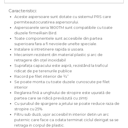
Caracteristici:
Aceste aspersoare sunt dotate cu sistemul PRS care
permiteautocuratirea aspersorului.
Aspersoarele seria 1800TM sunt compatibile cu toate
diuzele firmeiRain Bird.
Toate componentele sunt accesibile din partea
superioara fara a fi nevoiede unelte speciale.
Instalare si intretinere rapida si usoara.
Mecanism rezistent din material plastic şi arc de
retragere din oţel inoxidabil
Suprafaţa capacului este aspră, rezistând la traficul
ridicat de pe terenurile publice
Racord pe filet interior de ½”
Se poate monta cu toate duzele cunoscute pe filet
interior
Reglarea fină a unghiului de stropire este uşurată de
partea care se ridică prevăzută cu zimţi
Cu şurubul de spargere a jetului se poate reduce raza de
stropire cu 25%
Filtru sub duză, uşor accesibil In interior detin un arc
puternic care face ca odata terminat ciclul deirigat sa se
retraga in corpul de plastic.