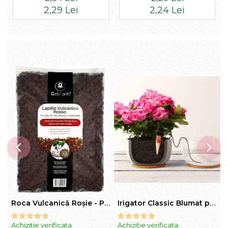
2,29 Lei
2,24 Lei
Roca Vulcanică Roșie - Pietriș pentru Drenaj, Aerare si Decorativ
Irigator Classic Blumat pentru plante in ghiveci, debit 75ml pana la 125 ml/24 h
Achizitie verificata
Achizitie verificata
A