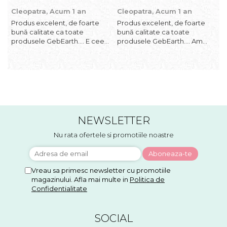
Cleopatra,
Acum 1 an
Cleopatra,
Acum 1 an
C
Produs excelent, de foarte
Produs excelent, de foarte
P
bună calitate ca toate
bună calitate ca toate
b
produsele GebEarth.... E ceea
produsele GebEarth.... Am
p
ce trebuie... În combinația /
comandat mai multe produse
c
mixul potrivit de substrat își va
și am primit și cadou
ș
face treaba cum nu se poate
bomboane și "șoricei" (cable
b
mai bine... Am comandat mai
ties) foarte utili pentru legat
t
multe produse și am primit și
plăntuțe de araci. ;-)
p
cadou bomboan...
NEWSLETTER
Nu rata ofertele si promotiile noastre
Vreau sa primesc newsletter cu promotiile
magazinului. Afla mai multe in
Politica de
Confidentialitate
SOCIAL