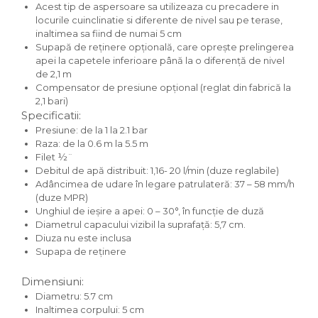
Acest tip de aspersoare sa utilizeaza cu precadere in
locurile cuinclinatie si diferente de nivel sau pe terase,
inaltimea sa fiind de numai 5 cm
Supapă de reţinere opţională, care opreşte prelingerea
apei la capetele inferioare până la o diferenţă de nivel
de 2,1 m
Compensator de presiune opţional (reglat din fabrică la
2,1 bari)
Specificatii:
Presiune: de la 1 la 2.1 bar
Raza: de la 0.6 m la 5.5 m
Filet ½¨
Debitul de apă distribuit: 1,16- 20 l/min (duze reglabile)
Adâncimea de udare în legare patrulateră: 37 – 58 mm/h
(duze MPR)
Unghiul de ieşire a apei: 0 – 30°, în funcţie de duză
Diametrul capacului vizibil la suprafaţă: 5,7 cm.
Diuza nu este inclusa
Supapa de reţinere
Dimensiuni:
Diametru: 5.7 cm
Inaltimea corpului: 5 cm