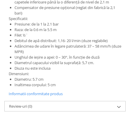
capetele inferioare până la o diferenţă de nivel de 2,1 m
Compensator de presiune opţional (reglat din fabrică la 2,1
bari)
Specificatii:
Presiune: de la 1 la 2.1 bar
Raza: de la 0.6 m la 5.5 m
Filet ½¨
Debitul de apă distribuit: 1,16- 20 l/min (duze reglabile)
Adâncimea de udare în legare patrulateră: 37 – 58 mm/h (duze
MPR)
Unghiul de ieşire a apei: 0 – 30°, în funcţie de duză
Diametrul capacului vizibil la suprafaţă: 5,7 cm.
Diuza nu este inclusa
Dimensiuni:
Diametru: 5.7 cm
Inaltimea corpului: 5 cm
Informatii conformitate produs
Review-uri
(0)