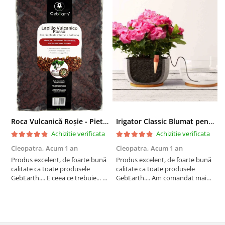
Roca Vulcanică Roșie - Pietriș pentru Drenaj, Aerare si Decorativ
Irigator Classic Blumat pentru plante in ghiveci, debit 75ml pana la 125 ml/24 h
Achizitie verificata
Achizitie verificata
Cleopatra,
Acum 1 an
Cleopatra,
Acum 1 an
C
Produs excelent, de foarte bună
Produs excelent, de foarte bună
P
calitate ca toate produsele
calitate ca toate produsele
c
GebEarth.... E ceea ce trebuie... În
GebEarth.... Am comandat mai
G
combinația / mixul potrivit de
multe produse și am primit și
m
substrat își va face treaba cum
cadou bomboane și "șoricei"
c
nu se poate mai bine... Am
(cable ties) foarte utili pentru
(
comandat mai multe produse și
legat plăntuțe de araci. ;-)
l
am primit și cadou bomboan...