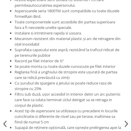
permiteautocuratirea aspersorului.
Aspersoarele seria 1800TM sunt compatibile cu toate diuzele
firmeiRain Bird.
Toate componentele sunt accesibile din partea superioara
fara a fi nevoiede unelte speciale.
Instalare si intretinere rapida si usoara.
Mecanism rezistent din material plastic şi arc de retragere din
oţel inoxidabil
Suprafaţa capacului este aspră, rezistând la traficul ridicat de
pe terenurile publice
Racord pe filet interior de ½”
Se poate monta cu toate duzele cunoscute pe filet interior
Reglarea fină a unghiului de stropire este uşurată de partea
care se ridică prevăzută cu zimţi
Cu şurubul de spargere a jetului se poate reduce raza de
stropire cu 25%
Filtru sub duză, uşor accesibil In interior detin un arc puternic
care face ca odata terminat ciclul deirigat sa se retraga in
corpul de plastic.
Acest tip de aspersoare sa utilizeaza cu precadere in locurile
cuinclinatie si diferente de nivel sau pe terase, inaltimea sa
fiind de numai 5 cm
Supapă de reţinere opţională, care opreşte prelingerea apei la