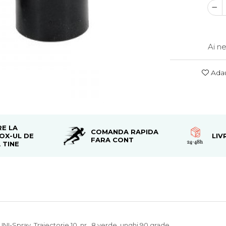
Ai n
Adau
RE LA
COMANDA RAPIDA
OX-UL DE
LIV
FARA CONT
 TINE
NI-Spray. Traiectorie 10, nr. 8 verde ,unghi 90 grade.