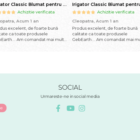
Irigator Classic Blumat pentru plante in ghiveci, debit 75ml pana la 125 ml/24 h
Achizitie verificata
Achizitie verificata
opatra,
Acum 1 an
Cleopatra,
Acum 1 an
dus excelent, de foarte bună
Produs excelent, de foarte bună
itate ca toate produsele
calitate ca toate produsele
Earth.... Am comandat mai multe
GebEarth.... Am comandat mai mu
duse și am primit și cadou
produse și am primit și cadou
boane și "șoricei" (cable ties)
bomboane și "șoricei" (cable ties)
rte utili pentru legat plăntuțe de
foarte utili pentru legat plăntuțe 
i. ;-)
araci.
SOCIAL
Urmareste-ne in social media