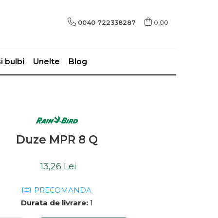
0040 722338287
0,00
i bulbi
Unelte
Blog
Duze MPR 8 Q
13,26 Lei
PRECOMANDA
Durata de livrare:
1