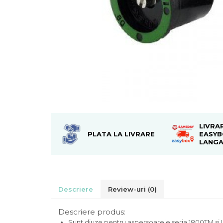
LIVRA
PLATA LA LIVRARE
EASYB
LANGA
Descriere
Review-uri
(0)
Descriere produs:
Sunt diuze pentru aspersoarele seria 1800TM si U