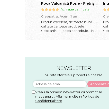
Roca Vulcanică Roșie - Pietriș pentru Drenaj, Aerare si Decorativ
Achizitie verificata
Cleopatra,
Acum 1 an
Cle
Produs excelent, de foarte bună
Pro
calitate ca toate produsele
cal
GebEarth.... E ceea ce trebuie... În
Geb
combinația / mixul potrivit de
pro
substrat își va face treaba cum nu se
bom
poate mai bine... Am comandat mai
foa
multe produse și am primit și cadou
arac
bomboan...
NEWSLETTER
Nu rata ofertele si promotiile noastre
Vreau sa primesc newsletter cu promotiile
magazinului. Afla mai multe in
Politica de
Confidentialitate