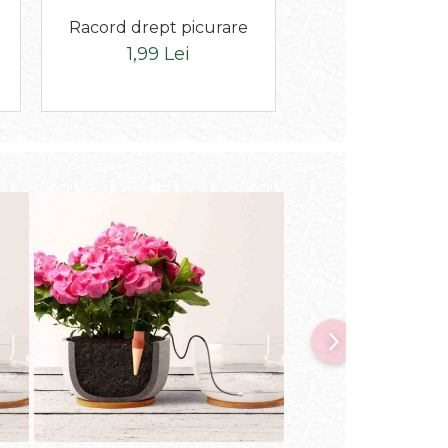
Racord drept picurare
Cot FE 1/2" Br
Aspersor Rai
1,99 Lei
1,69 Lei