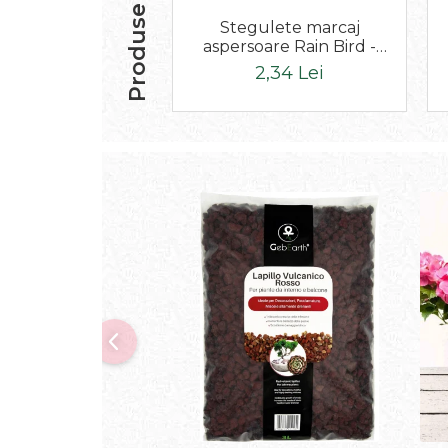
Produse similare
Stegulete marcaj
aspersoare Rain Bird -
ALB - Verde - RainBird
2,34 Lei