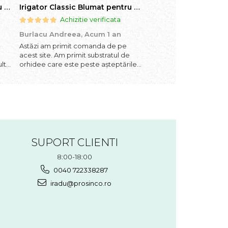
Irigator Classic Blumat pentru plante in ghiveci, debit 75ml pana la 125 ml/24 h
Irigator Classic Blumat pentru plante in ghiveci, debit 75ml pana la 125 ml/24 h
Achizitie verificata
Achizitie ve
Burlacu Andreea,
Acum 1 an
Andreea,
Acum 1 an
Astăzi am primit comanda de pe
Bucăți mari, ideală pen
acest site. Am primit substratul de
mele
lte
orhidee care este peste așteptările
mele în ceea ce privește calitatea.
Sunt ferm convinsă ca orhideele
de
mele vor fi foarte mulțumite de
achiziție. Pe lângă am primit șorice...
SUPORT CLIENTI
8:00-18:00
0040 722338287
iradu@prosinco.ro