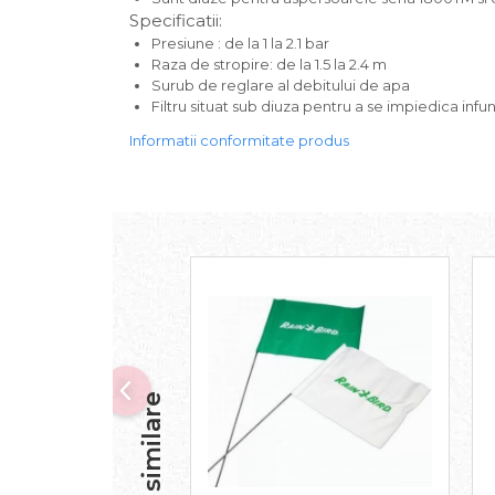
Specificatii:
Presiune : de la 1 la 2.1 bar
Raza de stropire: de la 1.5 la 2.4 m
Surub de reglare al debitului de apa
Filtru situat sub diuza pentru a se impiedica infu
Informatii conformitate produs