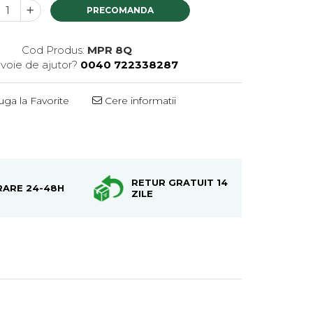
PRECOMANDA
Cod Produs:
MPR 8Q
evoie de ajutor?
0040 722338287
ga la Favorite
Cere informatii
Distribuie
pe
Facebook
RETUR GRATUIT 14
RARE 24-48H
ZILE