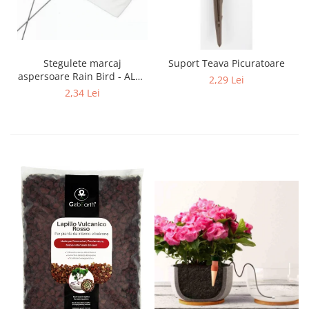
Stegulete marcaj
Suport Teava Picuratoare
aspersoare Rain Bird - ALB -
2,29 Lei
Verde - RainBird
2,34 Lei