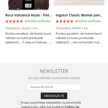
Roca Vulcanică Roșie - Pietriș pentru Drenaj, Aerare si Decorativ
Irigator Classic Blumat pentru plante in ghiveci, debit 75ml pana la 125 ml/24 h
Achizitie verificata
Achizitie verificata
Cleopatra,
Acum 1 an
Cleopatra,
Acum 1 an
C
Produs excelent, de foarte bună
Produs excelent, de foarte bună
P
calitate ca toate produsele
calitate ca toate produsele
c
GebEarth.... E ceea ce trebuie... În
GebEarth.... Am comandat mai
G
combinația / mixul potrivit de
multe produse și am primit și
m
substrat își va face treaba cum
cadou bomboane și "șoricei"
c
nu se poate mai bine... Am
(cable ties) foarte utili pentru
(
comandat mai multe produse și
legat plăntuțe de araci. ;-)
l
am primit și cadou bomboan...
NEWSLETTER
Nu rata ofertele si promotiile noastre
Vreau sa primesc newsletter cu promotiile
magazinului. Afla mai multe in
Politica de