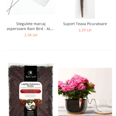
Stegulete marcaj
Suport Teava Picuratoare
aspersoare Rain Bird - ALB -
2,29 Lei
Verde - RainBird
2,34 Lei