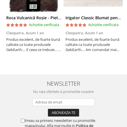
Roca Vulcanică Roșie - Pietriș pentru Drenaj, Aerare si Decorativ
Irigator Classic Blumat pentru plante in ghiveci, debit 75ml pana la 125 ml/24 h
Achizitie verificata
Achizitie verificata
Cleopatra,
Acum 1 an
Cleopatra,
Acum 1 an
C
Produs excelent, de foarte bună
Produs excelent, de foarte bună
P
calitate ca toate produsele
calitate ca toate produsele
c
GebEarth.... E ceea ce trebuie... În
GebEarth.... Am comandat mai
G
combinația / mixul potrivit de
multe produse și am primit și
m
substrat își va face treaba cum
cadou bomboane și "șoricei"
c
nu se poate mai bine... Am
(cable ties) foarte utili pentru
(
comandat mai multe produse și
legat plăntuțe de araci. ;-)
l
am primit și cadou bomboan...
NEWSLETTER
Nu rata ofertele si promotiile noastre
Vreau sa primesc newsletter cu promotiile
magazinului. Afla mai multe in
Politica de