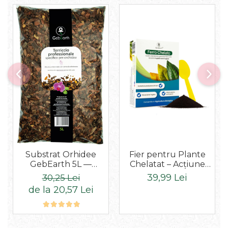
Fier pentru Plante
Substrat Orhidee
Chelatat – Acțiune
GebEarth 5L —
rapidă împotriva
Scoarță de Pin 8-
39,99 Lei
30,25 Lei
clorozei și îngălbenirii,
15mm, 100% Natural
de la 20,57 Lei
ideal pentru legume,
plante ornamentale și
pomi fructiferi