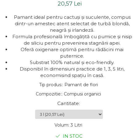
20,57 Lei
Pamant ideal pentru cactuși și suculente, compus
dintr-un amestec atent selectat de turbă blondă,
neagră și irlandeză.
Formula profesională îmbogățită cu pumice și nisip
de siliciu pentru prevenirea stagnării apei.
Oferă oxigenare optimă pentru rădăcini mai
puternice.
Substrat 100% natural și eco-friendly.
Disponibil în dimensiuni practice de 1, 3, 5 litri,
economisind spațiu în casă.
Tip produs:
:
Pamant de flori
Compozitie:
:
Compusi organici
Cantitate
:
Volum
:
3 Litri
IN STOC