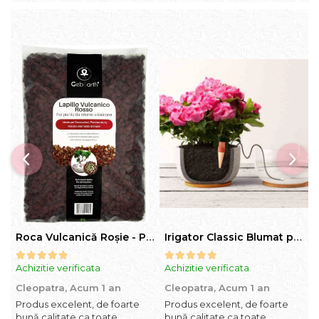
Roca Vulcanică Roșie - Pietriș pentru Drenaj, Aerare si Decorativ
Irigator Classic Blumat pentru plante in ghiveci, debit 75ml pana la 125 ml/24 h
Achizitie verificata
Achizitie verificata
A
Cleopatra,
Acum 1 an
Cleopatra,
Acum 1 an
C
Produs excelent, de foarte
Produs excelent, de foarte
P
bună calitate ca toate
bună calitate ca toate
b