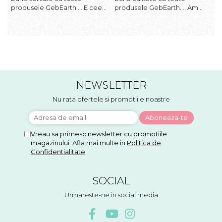
produsele GebEarth.... E ceea
produsele GebEarth.... Am
p
ce trebuie... În combinația /
comandat mai multe produse
c
mixul potrivit de substrat își va
și am primit și cadou
ș
face treaba cum nu se poate
bomboane și "șoricei" (cable
b
mai bine... Am comandat mai
ties) foarte utili pentru legat
t
multe produse și am primit și
plăntuțe de araci. ;-)
p
cadou bomboan...
NEWSLETTER
Nu rata ofertele si promotiile noastre
Vreau sa primesc newsletter cu promotiile
magazinului. Afla mai multe in
Politica de
Confidentialitate
SOCIAL
Urmareste-ne in social media