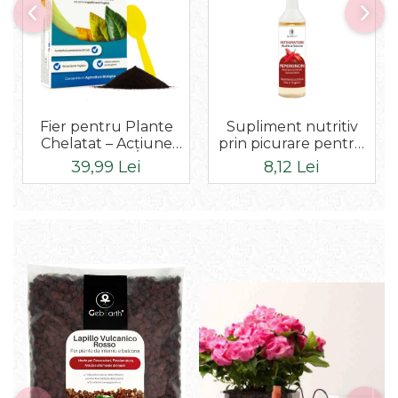
Fier pentru Plante
Supliment nutritiv
Chelatat – Acțiune
prin picurare pentru
rapidă împotriva
ardei iute 35ml
39,99 Lei
8,12 Lei
clorozei și îngălbenirii,
ideal pentru legume,
plante ornamentale și
pomi fructiferi