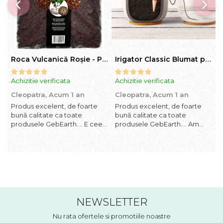
Roca Vulcanică Roșie - Pietriș pentru Drenaj, Aerare si Decorativ
Irigator Classic Blumat pentru plante in ghiveci, debit 75ml pana la 125 ml/24 h
Achizitie verificata
Achizitie verificata
A
Cleopatra,
Acum 1 an
Cleopatra,
Acum 1 an
C
Produs excelent, de foarte
Produs excelent, de foarte
P
bună calitate ca toate
bună calitate ca toate
b
produsele GebEarth.... E ceea
produsele GebEarth.... Am
p
ce trebuie... În combinația /
comandat mai multe produse
c
mixul potrivit de substrat își va
și am primit și cadou
ș
face treaba cum nu se poate
bomboane și "șoricei" (cable
b
mai bine... Am comandat mai
ties) foarte utili pentru legat
t
multe produse și am primit și
plăntuțe de araci. ;-)
p
cadou bomboan...
NEWSLETTER
Nu rata ofertele si promotiile noastre