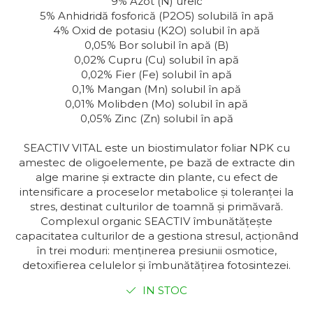
9% Azot (N) ureic
5% Anhidridă fosforică (P2O5) solubilă în apă
4% Oxid de potasiu (K2O) solubil în apă
0,05% Bor solubil în apă (B)
0,02% Cupru (Cu) solubil în apă
0,02% Fier (Fe) solubil în apă
0,1% Mangan (Mn) solubil în apă
0,01% Molibden (Mo) solubil în apă
0,05% Zinc (Zn) solubil în apă
SEACTIV VITAL este un biostimulator foliar NPK cu
amestec de oligoelemente, pe bază de extracte din
alge marine și extracte din plante, cu efect de
intensificare a proceselor metabolice și toleranței la
stres, destinat culturilor de toamnă și primăvară.
Complexul organic SEACTIV îmbunătățește
capacitatea culturilor de a gestiona stresul, acționând
în trei moduri: menținerea presiunii osmotice,
detoxifierea celulelor și îmbunătățirea fotosintezei.
IN STOC