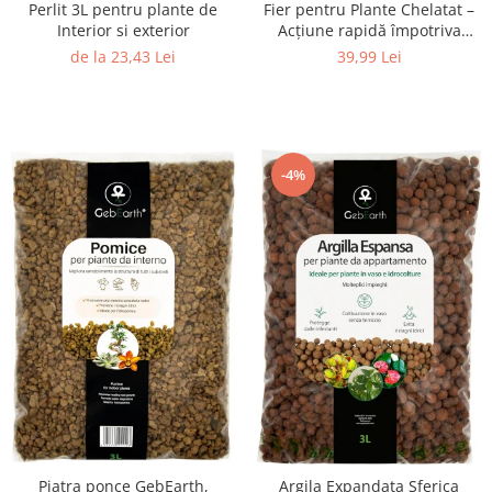
Perlit 3L pentru plante de
Fier pentru Plante Chelatat –
Interior si exterior
Acțiune rapidă împotriva
clorozei și îngălbenirii, ideal
de la 23,43 Lei
39,99 Lei
pentru legume, plante
ornamentale și pomi fructiferi
-4%
Piatra ponce GebEarth,
Argila Expandata Sferica