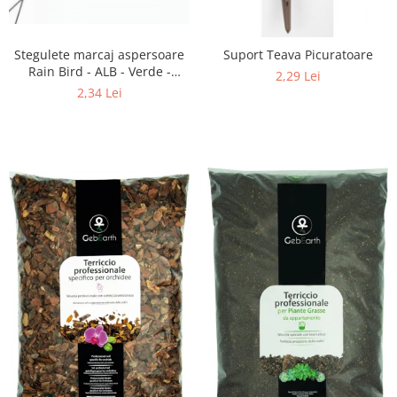
Stegulete marcaj aspersoare
Suport Teava Picuratoare
Rain Bird - ALB - Verde -
2,29 Lei
RainBird
2,34 Lei