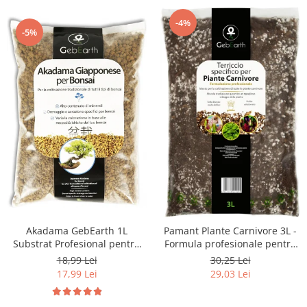
-4%
-5%
Akadama GebEarth 1L
Pamant Plante Carnivore 3L -
Substrat Profesional pentru
Formula profesionale pentru
Bonsai Sănătos
toate plantele carnivore
18,99 Lei
30,25 Lei
17,99 Lei
29,03 Lei