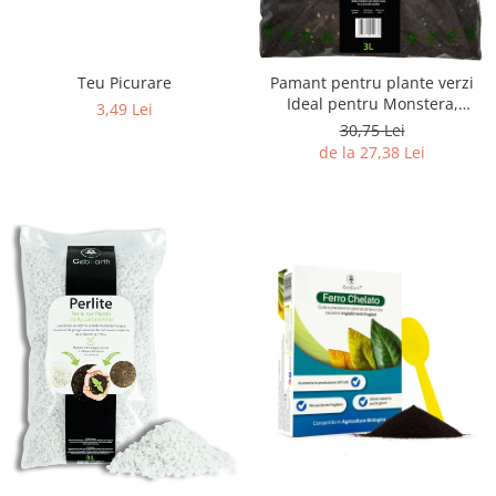
Teu Picurare
Pamant pentru plante verzi
Ideal pentru Monstera,
3,49 Lei
Pothos, Dracaena si toate
30,75 Lei
tipurile de plante verzi. Hrana
de la 27,38 Lei
de durata si crestere
sanatoasa