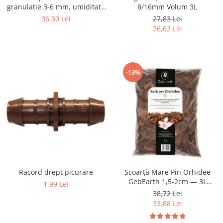
granulatie 3-6 mm, umiditate
8/16mm Volum 3L
calibrata, set 3L
36,30 Lei
27,83 Lei
26,62 Lei
-13%
Racord drept picurare
Scoarță Mare Pin Orhidee
GebEarth 1,5-2cm — 3L
1,99 Lei
Natural
38,72 Lei
33,88 Lei