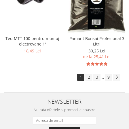
Teu MTT 100 pentru montaj
Pamant Bonsai Profesional 3
electrovane 1'
Litri
18,49 Lei
30,25 Lei
de la 25,41 Lei
1
2
3
9
...
NEWSLETTER
Nu rata ofertele si promotiile noastre