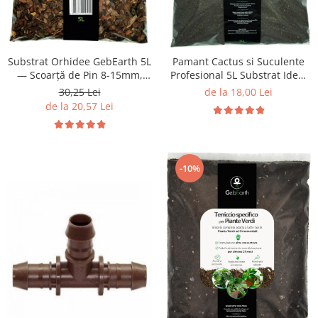
Substrat Orhidee GebEarth 5L
Pamant Cactus si Suculente
— Scoarță de Pin 8-15mm,
Profesional 5L Substrat Ideal
100% Natural
pentru Cactaceae si Alte
30,25 Lei
de la 18,00 Lei
Suculente de Interior
de la 20,57 Lei
-10%